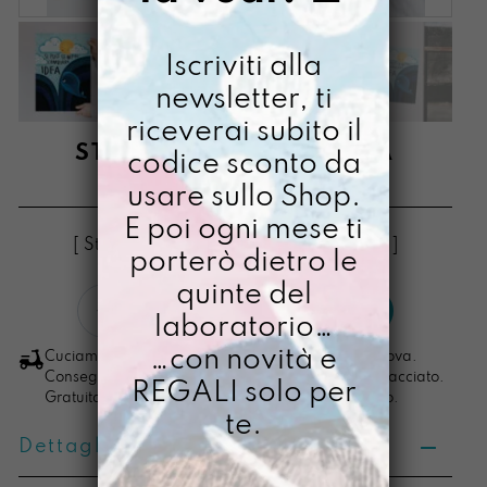
Iscriviti alla
newsletter, ti
riceverai subito il
STAMPA A3 LABALENA
codice sconto da
usare sullo Shop.
€
28,00
E poi ogni mese ti
[ Stampa Illustrata ] [ Stampa Illustrata ]
porterò dietro le
quinte del
Stampa
LO VOGLIO
laboratorio…
A3
LaBalena
…con novità e
Cuciamo ogni ordine nel nostro laboratorio di Padova.
quantità
Consegna in 4/5 giorni lavorativi, pacco sempre tracciato.
REGALI solo per
Gratuita per ordini di importo superiore ai 100 euro.
te.
Dettagli prodotto