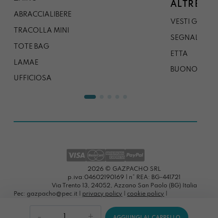
ALTRE CO
ABRACCIALIBERE
VESTI GAZP
TRACOLLA MINI
SEGNALIBRO
TOTE BAG
ETTA
LAMAE
BUONO REG
UFFICIOSA
2026 © GAZPACHO SRL
p.iva:04602190169 | n° REA: BG-441721
Via Trento 13, 24052, Azzano San Paolo (BG) Italia
Pec: gazpacho@pec.it |
privacy policy
|
cookie policy
|
preferenze cookies
Stampa