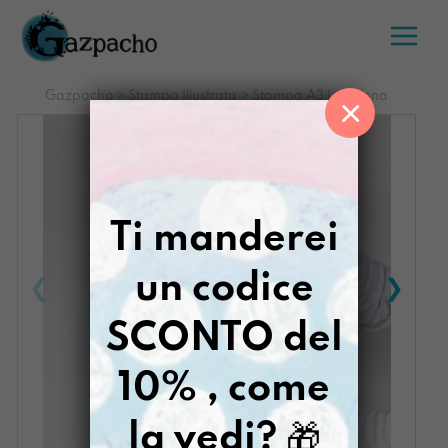
Salta
al
contenuto
Gazpacho
>
Stampa Illustrata
>
Stampa A3 LaBalena
×
Ti manderei
un codice
SCONTO del
10% , come
la vedi?
🎁