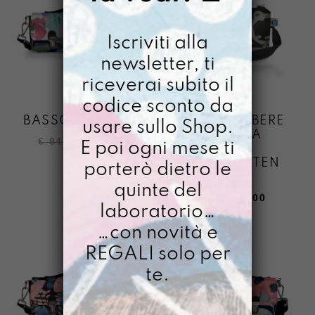
Iscriviti alla
newsletter, ti
riceverai subito il
codice sconto da
BASSOTTA MAN
ABRACCIALIBERE
usare sullo Shop.
DIPINTO A
Il
Il
€
84,00
€
68,00
E poi ogni mese ti
MANO
prezzo
prezzo
KINDERGARTEN
porterò dietro le
originale
attuale
NERO
quinte del
era:
è:
Il
Il
€
58,00
€
38,00
€ 84,00.
€ 68,00.
laboratorio…
prezzo
prezzo
…con novità e
originale
attuale
era:
è:
REGALI solo per
€ 58,00.
€ 38,00.
te.