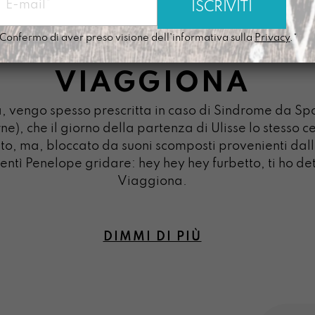
Confermo di aver preso visione dell'informativa sulla
Privacy
.*
VIAGGIONA
, vengo spesso prescritta in caso di Sindrome da Sp
ne), che il giorno della partenza di Ulisse lo stesso
ato, ma, bloccato da suoni scomposti provenienti dal
entì Penelope gridare: hey hey hey furbetto, ti ho de
Viaggiona.
DIMMI DI PIÙ