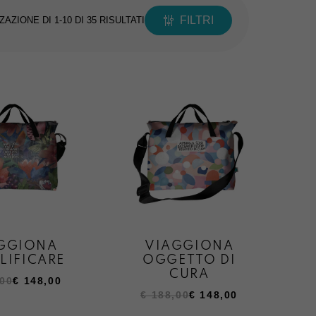
ORDINA
FILTRI
ZAZIONE DI 1-10 DI 35 RISULTATI
IN
BASE
AL
PIÙ
RECENTE
GGIONA
VIAGGIONA
LIFICARE
OGGETTO DI
CURA
00
€
148,00
Il
Il
€
188,00
€
148,00
o
o
prezzo
prezzo
ale
e