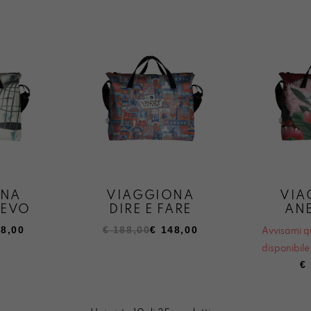
era:
è:
€ 188,
€ 148,
ONA
VIAGGIONA
VIA
VEVO
DIRE E FARE
ANE
Il
Il
8,00
€
188,00
€
148,00
Avvisami 
prezzo
prezzo
disponibile
originale
attuale
€
era:
è:
€ 188,00.
€ 148,00.