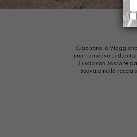
Ciao sono la Viaggiona
non ho motivo di dubitar
l’uscio con passo felp
scavate nella roccia s