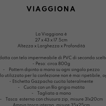
VIAGGIONA
La Viaggiona è
27 x 43 x 17.5cm
Altezza x Larghezza x Profondità
odotta con telo impermeabile di PVC di seconda sce
- Peso: circa 800g
- Pattern dipinto a mano su ogni singolo pezzo
o utilizzato per la confezione non è mai ripetibile, 
- Etichetta Gazpacha cucita lateralmente
- Cucita con un filo grigio matita
- Tagliata a mano
- Tasca esterna con chiusura zip, misure 31x20cm
Ampia tasca interna, misure 35x25cm