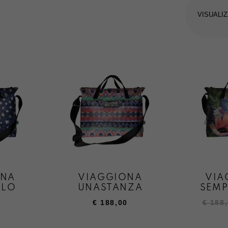
VISUALIZ
ONA
VIAGGIONA
VIA
ELO
UNASTANZA
SEMP
Il
Il
0
€
188,00
€
188,
prezz
prezz
origin
attual