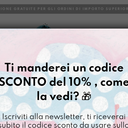
ZIONE GRATUITE PER GLI ORDINI DI IMPORTO SUPERIOR
VOI
BLOG
Ti manderei un codice
SCONTO del 10% , com
la vedi?
🎁
Iscriviti alla newsletter, ti riceverai
subito il codice sconto da usare sull