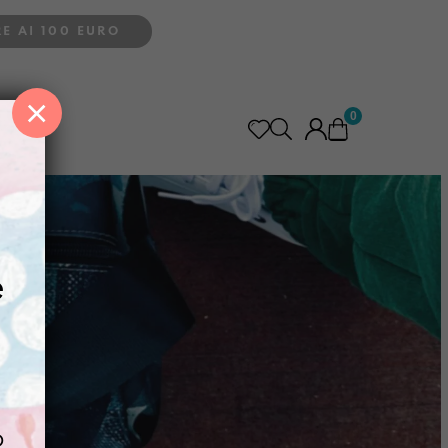
E AI 100 EURO
×
0
e
o