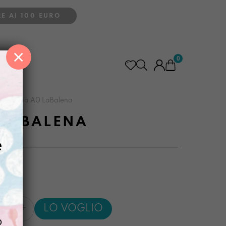
E AI 100 EURO
×
0
>
Stampa A0 LaBalena
 LABALENA
e
LO VOGLIO
o