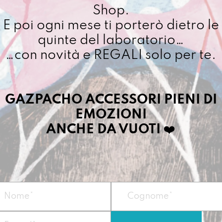
LaBale
Shop.
Cuciamo ogni ordine ne
quantit
E poi ogni mese ti porterò dietro le
4/5 giorni lavorativi, p
importo superiore ai 10
quinte del laboratorio…
…con novità e REGALI solo per te.
Dettagli prodotto
GAZPACHO ACCESSORI PIENI DI
EMOZIONI
Modalità di pagame
ANCHE DA VUOTI
❤️
Collezione di appa
Metodi di pagament