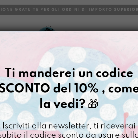
ZIONE GRATUITE PER GLI ORDINI DI IMPORTO SUPERIOR
VOI
BLOG
Gazpacho
>
Stampa Illustrata
Ti manderei un codice
STAMPA A0
SCONTO del 10% , com
€
48,00
la vedi?
🎁
[ Stampa Illustrata ]
Stampa
Iscriviti alla newsletter, ti riceverai
A0
subito il codice sconto da usare sull