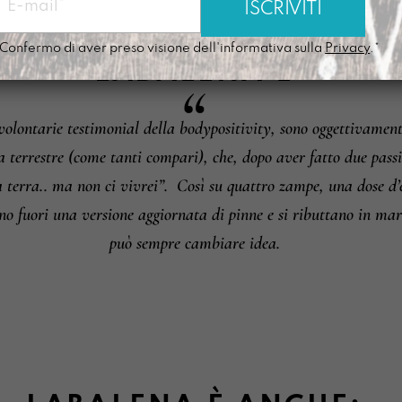
Informazioni su camb
Confermo di aver preso visione dell'informativa sulla
Privacy
.*
LABALENA
È
lontarie testimonial della bodypositivity, sono oggettivamente
a terrestre (come tanti compari), che, dopo aver fatto due passi
a terra.. ma non ci vivrei”.
Così su quattro zampe, una dose d
ono fuori una versione aggiornata di pinne e si ributtano in m
può sempre cambiare idea.