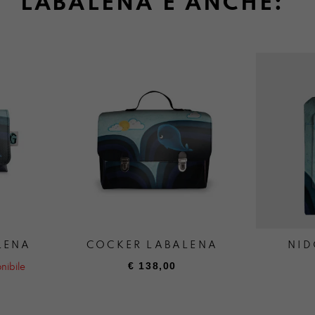
LABALENA È ANCHE:
LENA
COCKER LABALENA
NID
€
138,00
nibile