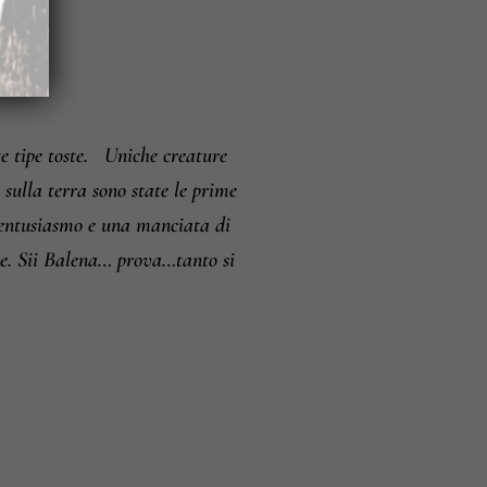
i e resi
 tipe toste.
Uniche creature
 sulla terra sono state le prime
’entusiasmo e una manciata di
are. Sii Balena… prova…tanto si