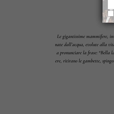
Le gigantissime mammifere, invo
nate dall’acqua, evolute alla vit
a pronunciare la frase: “Bella l
ere, ritirano le gambette, sping