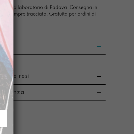
na
l nostro laboratorio di Padova. Consegna in
à
acco sempre tracciato. Gratuita per ordini di
0 euro.
nto e resi
rtenenza
o