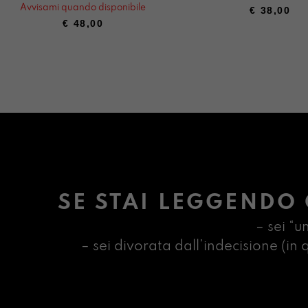
Avvisami quando disponibile
€
38,00
€
48,00
SE STAI LEGGENDO 
– sei “u
– sei divorata dall’indecisione (i