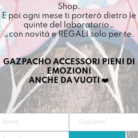
Shop.
Cuciamo ogni ordine ne
E poi ogni mese ti porterò dietro le
4/5 giorni lavorativi, p
quinte del laboratorio…
importo superiore ai 10
…con novità e REGALI solo per te.
Dettagli prodotto
GAZPACHO ACCESSORI PIENI DI
EMOZIONI
ReAstù libera le ma
ANCHE DA VUOTI
❤️
scorrere su carta.
Vegan
Misura
22 x 10 x 1
Materiale
: Prodot
recuperato da 8
Peso: circa 90g
Prodotto nel nostr