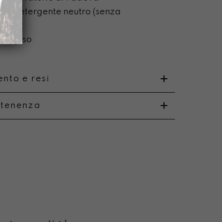
on detergente neutro (senza
ca)
on l’uso
nto e resi
rtenenza
o
i e resi