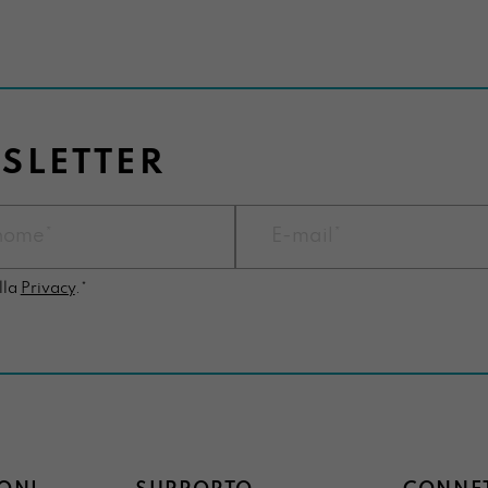
WSLETTER
lla
Privacy
.*