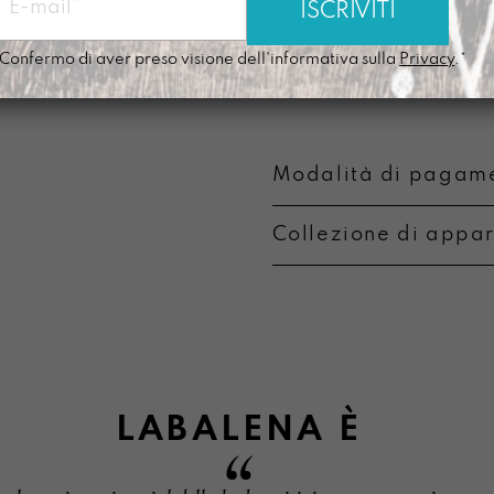
Lavabile a mano c
componente alcoli
Confermo di aver preso visione dell'informativa sulla
Privacy
.*
Si ammorbidisce c
Modalità di pagame
Collezione di appa
Metodi di pagament
Informazioni su camb
LABALENA
È