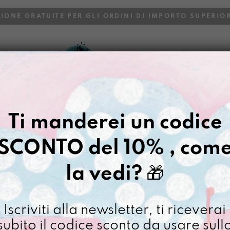
ZIONE GRATUITE PER GLI ORDINI DI IMPORTO SUPERIOR
VOI
BLOG
Gazpacho
>
Buste
>
Astuccio
>
Ti manderei un codice
REASTÙ LA
SCONTO del 10% , com
€
22,00
la vedi?
🎁
[ Astuccio Astuccio: 22 x
Non disponibile al moment
Iscriviti alla newsletter, ti riceverai
subito il codice sconto da usare sull