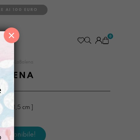
E AI 100 EURO
×
0
ReAstù LaBalena
BALENA
e
 10 x 1,5 cm ]
o
o