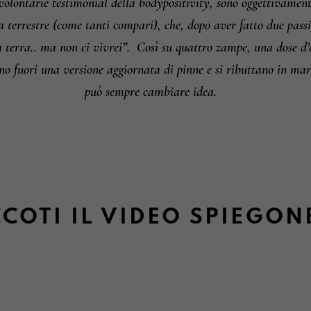
lontarie testimonial della bodypositivity, sono oggettivamente
a terrestre (come tanti compari), che, dopo aver fatto due passi
a terra.. ma non ci vivrei”.
Così su quattro zampe, una dose d
ono fuori una versione aggiornata di pinne e si ributtano in m
può sempre cambiare idea.
COTI IL VIDEO SPIEGON