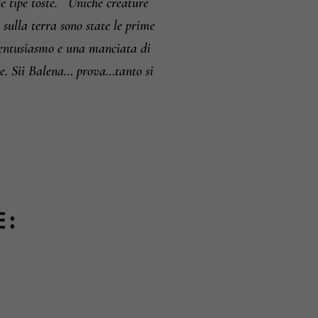
 tipe toste.
Uniche creature
 sulla terra sono state le prime
’entusiasmo e una manciata di
are. Sii Balena… prova…tanto si
E: