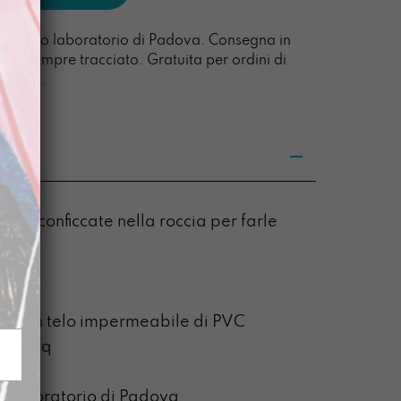
l nostro laboratorio di Padova. Consegna in
acco sempre tracciato. Gratuita per ordini di
0 euro.
tite conficcate nella roccia per farle
,5 cm
to con telo impermeabile di PVC
00g/mq
o laboratorio di Padova