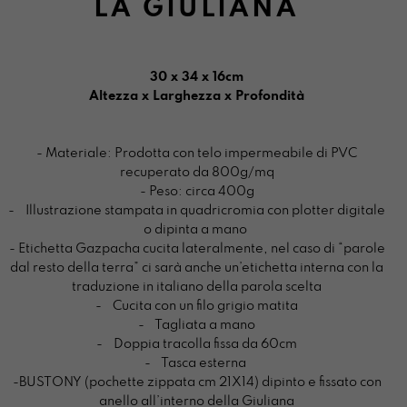
LA GIULIANA
30 x 34 x 16cm
Altezza x Larghezza x Profondità
- Materiale: Prodotta con telo impermeabile di PVC
recuperato da 800g/mq
- Peso: circa 400g
- Illustrazione stampata in quadricromia con plotter digitale
o dipinta a mano
- Etichetta Gazpacha cucita lateralmente, nel caso di “parole
dal resto della terra” ci sarà anche un’etichetta interna con la
traduzione in italiano della parola scelta
- Cucita con un filo grigio matita
- Tagliata a mano
- Doppia tracolla fissa da 60cm
- Tasca esterna
-BUSTONY (pochette zippata cm 21X14) dipinto e fissato con
anello all’interno della Giuliana