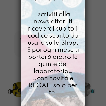
DIMMI DI PIÙ
Iscriviti alla
newsletter, ti
riceverai subito il
GAZPACHO
>
SANTA LUCIA
codice sconto da
ORDINA
VISUALIZZAZIONE DI 1-10 DI 12 RISULTATI
usare sullo Shop.
IN
FILTRI
BASE
E poi ogni mese ti
AL
porterò dietro le
PIÙ
RECENTE
quinte del
laboratorio…
…con novità e
REGALI solo per
te.