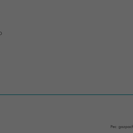
O
Pec: gazpac