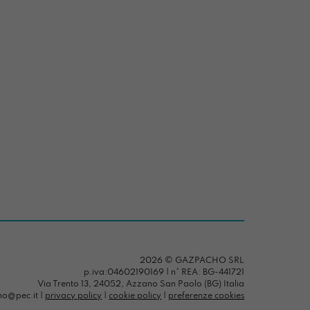
2026 © GAZPACHO SRL
p.iva:04602190169 | n° REA: BG-441721
Via Trento 13, 24052, Azzano San Paolo (BG) Italia
ho@pec.it |
privacy policy
|
cookie policy
|
preferenze cookies