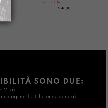
disponibile
48,00
€
48,00
IBILITÀ SONO DUE:
a Vita)
ima immagine che ti ha emozionata)