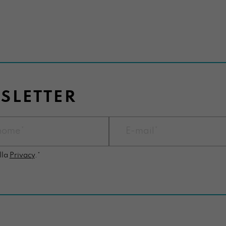
WSLETTER
lla
Privacy
.*