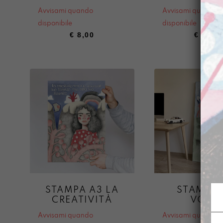
Avvisami quando
Avvisami quando
disponibile
disponibile
€
8,00
€
8,00
STAMPA A3 LA
STAMPA 
CREATIVITÀ
VOLA!
Avvisami quando
Avvisami quando