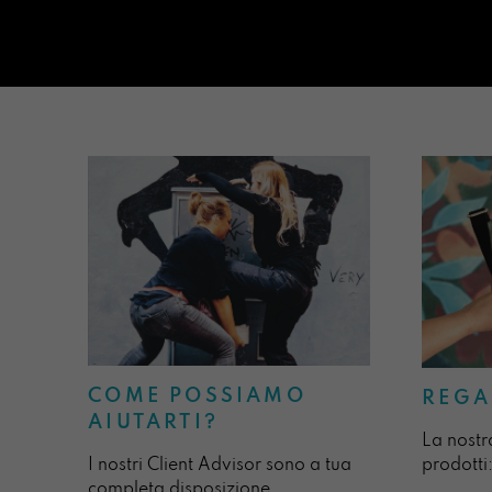
COME POSSIAMO
REGA
AIUTARTI?
La nostr
I nostri Client Advisor sono a tua
prodotti:
completa disposizione.