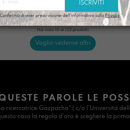
disponibile
disponibile
€
68,00
€
Confermo di aver preso visione dell'informativa sulla
Privacy
.*
Hai visto 10 di 153 prodotti
Voglio vederne altri
QUESTE PAROLE LE POSS
na ricercatrice Gazpacha” ( c/o l’Università dell
n questo caso la regola d’oro è scegliere la pr