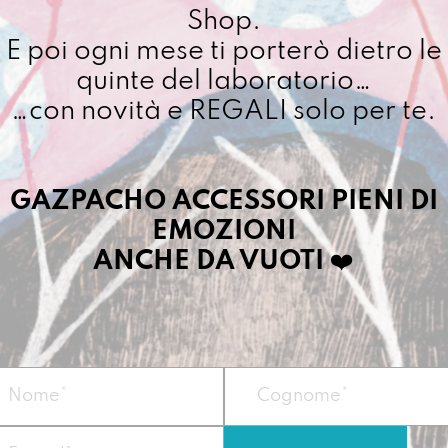
Shop.
Avvisami quando
Avvisami 
E poi ogni mese ti porterò dietro le
disponibile
disponibile
€
8,00
€
quinte del laboratorio…
…con novità e REGALI solo per te.
GAZPACHO ACCESSORI PIENI DI
EMOZIONI
ANCHE DA VUOTI
❤️
A0
STAMPA A0 LE
STA
COSE
V
Avvisami quando
Avvisami 