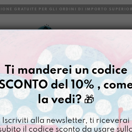
ZIONE GRATUITE PER GLI ORDINI DI IMPORTO SUPERIOR
VOI
BLOG
Ti manderei un codice
SCONTO del 10% , com
la vedi?
🎁
Iscriviti alla newsletter, ti riceverai
5 LE
STAMPA A5 LA
STA
subito il codice sconto da usare sull
CREATIVITÀ
V