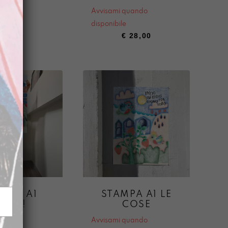
quando
Avvisami quando
disponibile
28,00
€
28,00
MPA A1
STAMPA A1 LE
OLA!
COSE
quando
Avvisami quando