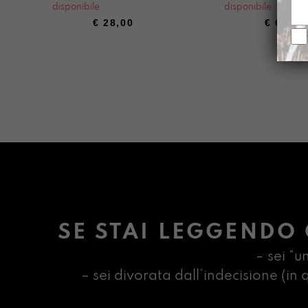
disponibile
disponibile
€
28,00
€
68,00
SE STAI LEGGENDO 
– sei “u
– sei divorata dall’indecisione (i