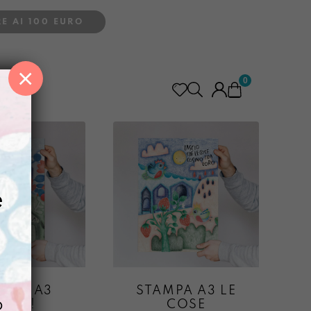
E AI 100 EURO
×
0
e
MPA A3
STAMPA A3 LE
o
OLA!
COSE