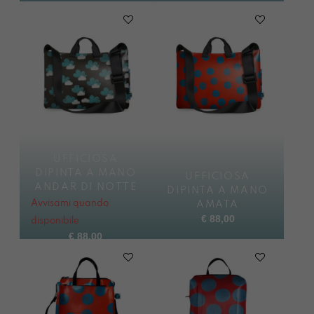
UFFICIOSA
DIPINTA A MANO
UFFICIOSA
ANDAR DI NOTTE
DIPINTA A MANO
Avvisami quando
AMATA
€
88,00
disponibile
€
88,00