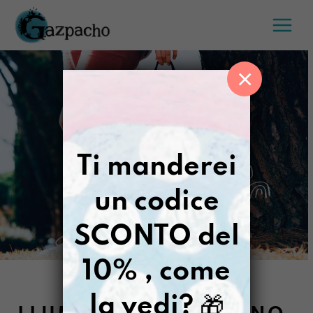
Salta
al
contenuto
×
Ti manderei
un codice
SCONTO del
10% , come
la vedi?
🎁