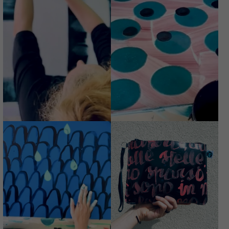
LAVORINCORSO
BUZZ
LAVORINCORSO
LIGHTYEARAMI
MARTIN
Avvisami quando
HEIDEGGERAMI
€
74,00
disponibile
€
74,00
LAVORINCORSO
LAVORINCORSO
DAVID BOWAMI
AGENTE 007TAMI
€
74,00
€
74,00
LAVORINCORSO
LAVORINCORSO
UGO FOSCOLAMI
ITALO CALVINAMI
Avvisami quando
Avvisami quando
disponibile
disponibile
€
74,00
€
74,00