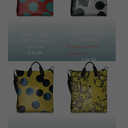
MANICONA
DIPINTA A MANO
MANICONA
LAPRIMA
DIPINTA A MANO
Avvisami quando
AMATA
€
95,00
disponibile
€
95,00
MANICONA
DIPINTA A MANO