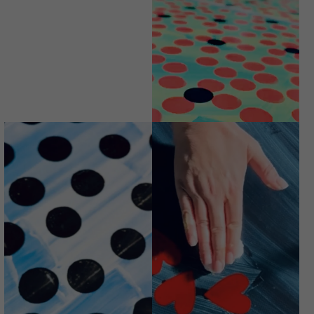
LAVORINCORSO
AMATA
€
74,00
TRACOLLA MINI
DIPINTA A MANO
LAPRIMA
€
74,00
TRACOLLA MINI
TRACOLLA MINI
DIPINTA A MANO
RICOMINCIOLEDÌ
MUNARO
Avvisami quando
Avvisami quando
disponibile
disponibile
€
74,00
€
74,00