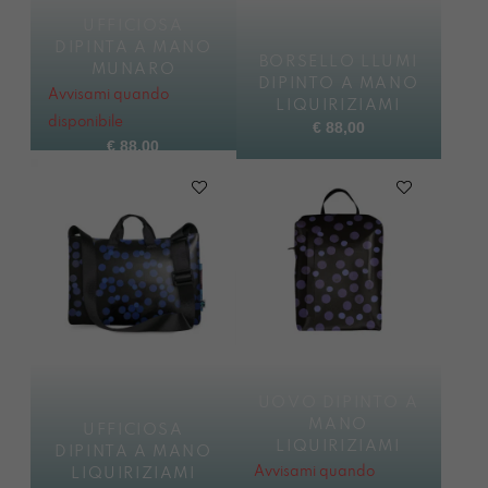
UFFICIOSA
DIPINTA A MANO
BORSELLO LLUMI
MUNARO
DIPINTO A MANO
Avvisami quando
LIQUIRIZIAMI
disponibile
€
88,00
€
88,00
UOVO DIPINTO A
MANO
UFFICIOSA
LIQUIRIZIAMI
DIPINTA A MANO
Avvisami quando
LIQUIRIZIAMI