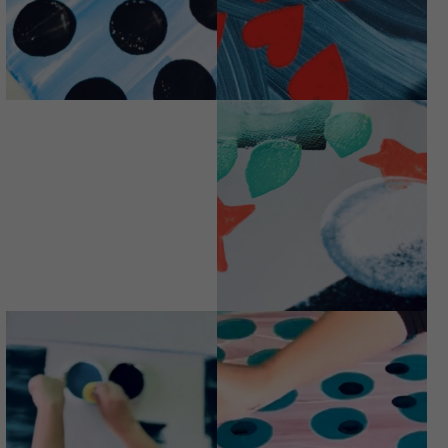
TRACOLLA MINI
TRACOLLA MINI
DIPINTA A MANO
DIPINTA A MANO
LIQUIRIZIAMI
PRIMAVEGA
Avvisami quando
Avvisami quando
disponibile
disponibile
€
74,00
€
74,00
TRACOLLA MINI
DIPINTA A MANO
LAVORINCORSO
BOSCO
BOSCO
INFRAGOLATO
INFRAGOLATO
Avvisami quando
€
74,00
disponibile
€
74,00
LAVORINCORSO
LUKE
LAVORINCORSO
SKYWALKERAMI
TUTTONERO
Avvisami quando
€
74,00
disponibile
€
74,00