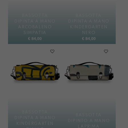
BASSOTTA
BASSOTTA
DIPINTA A MANO
DIPINTA A MANO
ARCOBALENO
KINDERGARTEN
SIMPATIA
NERO
€
84,00
€
84,00
BASSOTTA
BASSOTTA
DIPINTA A MANO
DIPINTO A MANO
KINDERGARTEN
LAPRIMA