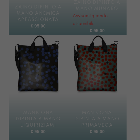
ZAINO DIPINTO A
ZAINO DIPINTO A
MANO MUNARO
MANO ANEMICA
Avvisami quando
APPASSIONATA
disponibile
€
95,00
€
95,00
MANICONA
MANICONA
DIPINTA A MANO
DIPINTA A MANO
LIQUIRIZIAMI
PRIMAVEGA
€
95,00
€
95,00