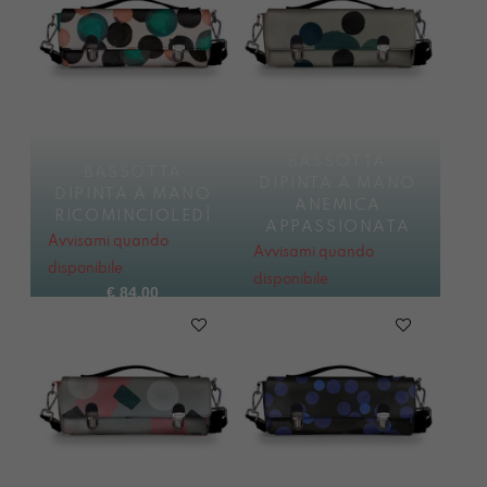
BASSOTTA
BASSOTTA
DIPINTA A MANO
DIPINTA A MANO
ANEMICA
RICOMINCIOLEDÌ
APPASSIONATA
Avvisami quando
Avvisami quando
disponibile
disponibile
€
84,00
€
84,00