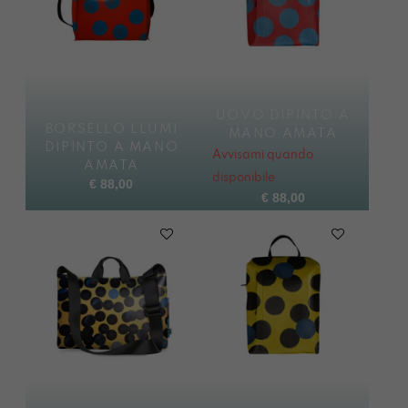
UOVO DIPINTO A
BORSELLO LLUMI
MANO AMATA
DIPINTO A MANO
Avvisami quando
AMATA
disponibile
€
88,00
€
88,00