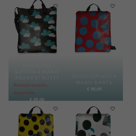
MANICONA
DIPINTA A MANO
ZAINO DIPINTO A
ANDAR DI NOTTE
MANO AMATA
Avvisami quando
€
95,00
disponibile
€
95,00