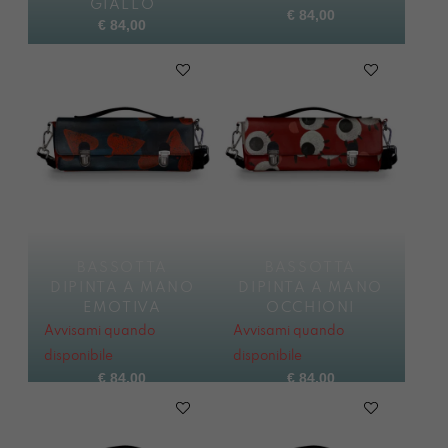
GIALLO
€
84,00
€
84,00
BASSOTTA
BASSOTTA
DIPINTA A MANO
DIPINTA A MANO
EMOTIVA
OCCHIONI
Avvisami quando
Avvisami quando
disponibile
disponibile
€
84,00
€
84,00