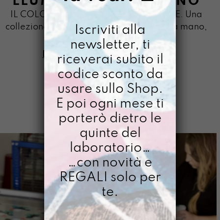
LLUMI DIPINTO A MANO
IL COLORE RACCONTA, TU SEI COLORE. Una
collezione di borse interamente dipinte a mano,
Iscriviti alla
un pezzo unico: come te.
newsletter, ti
DAMMI TUTTI I DETTAGLI
riceverai subito il
codice sconto da
usare sullo Shop.
E poi ogni mese ti
porterò dietro le
quinte del
laboratorio…
…con novità e
REGALI solo per
te.