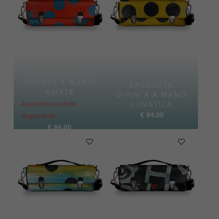
BASSOTTA
DIPINTA A MANO
BASSOTTA
AMATA
DIPINTA A MANO
Avvisami quando
LUNATICA
€
84,00
disponibile
€
84,00