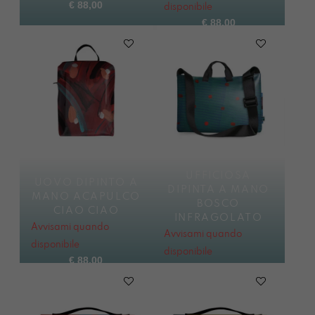
€
88,00
disponibile
€
88,00
UFFICIOSA
UOVO DIPINTO A
DIPINTA A MANO
MANO ACAPULCO
BOSCO
CIAO CIAO
INFRAGOLATO
Avvisami quando
Avvisami quando
disponibile
disponibile
€
88,00
€
88,00