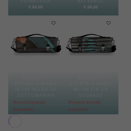
PRIMAVEGA
BIG BABOL
€
84,00
€
84,00
BASSOTTA
BASSOTTA
DIPINTA A MANO
DIPINTA A MANO
IN THE MOOD OF
MI FACCIA UN
SOTTOMARINA
DEGRADÈ
Avvisami quando
Avvisami quando
disponibile
disponibile
€
84,00
€
84,00
BASSOTTA
PORTACOMPITI
DIPINTA A MANO