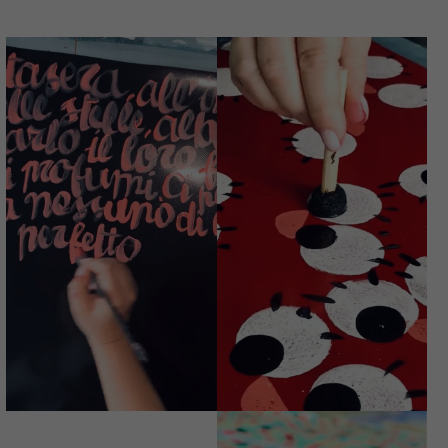
SENTITI LIBERA DI
BOSCO
ESSERE TUTTO E
INFRAGOLATO
IL SUO
Avvisami quando
CONTRARIO
disponibile
€
76,00
€
84,00
PORTACOMPITI
PORTACOMPITI
DIPINTO A MANO
DIPINTO A MANO
MISSONAMY
MISSONAMY
€
76,00
€
76,00
TRACOLLA MINI
PORTACOMPITI
DIPINTA A MANO
RICORDATI DI
ANDAR DI NOTTE
ESSERE
Avvisami quando
ESORBITANTE
disponibile
€
76,00
€
74,00