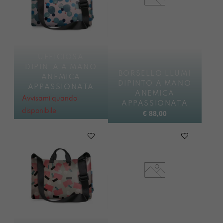
UFFICIOSA
DIPINTA A MANO
BORSELLO LLUMI
ANEMICA
DIPINTO A MANO
APPASSIONATA
ANEMICA
Avvisami quando
APPASSIONATA
disponibile
€
88,00
€
88,00