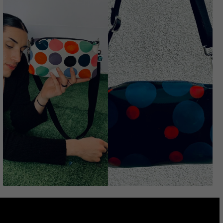
BERLINESE
DIPINTA A MANO
BERLINESE
AMATA
DIPINTA A MANO
Avvisami quando
LAPRIMA
€
68,00
disponibile
€
68,00
BERLINESE
DIPINTA A MANO
LUNATICA
€
68,00