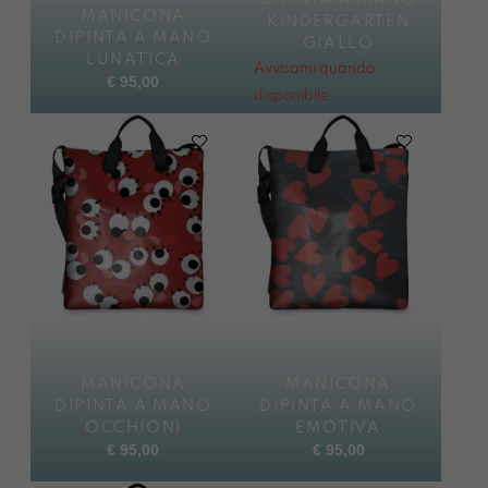
MANICONA
KINDERGARTEN
DIPINTA A MANO
GIALLO
LUNATICA
Avvisami quando
€
95,00
disponibile
€
95,00
MANICONA
MANICONA
DIPINTA A MANO
DIPINTA A MANO
OCCHIONI
EMOTIVA
€
95,00
€
95,00