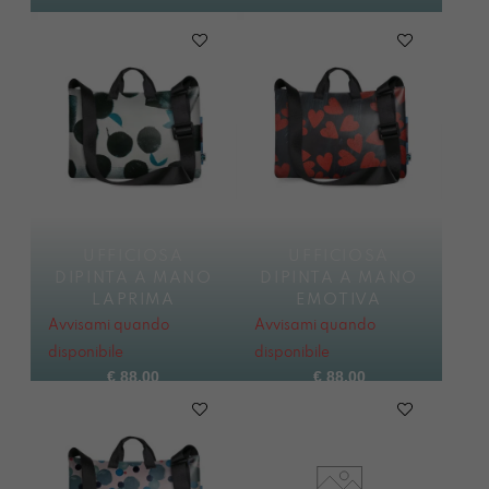
UFFICIOSA
UFFICIOSA
DIPINTA A MANO
DIPINTA A MANO
LAPRIMA
EMOTIVA
Avvisami quando
Avvisami quando
disponibile
disponibile
€
88,00
€
88,00