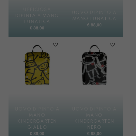
UFFICIOSA
UOVO DIPINTO A
DIPINTA A MANO
MANO LUNATICA
LUNATICA
€
88,00
€
88,00
UOVO DIPINTO A
UOVO DIPINTO A
MANO
MANO
KINDERGARTEN
KINDERGARTEN
GIALLO
NERO
€
88,00
€
88,00