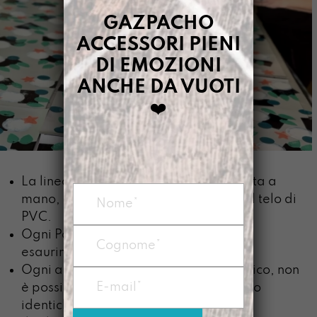
GAZPACHO
ACCESSORI PIENI
DI EMOZIONI
ANCHE DA VUOTI
❤️
La linea LLumi è completamente dipinta a
mano, è lo spazio senza filtri tra me e il telo di
PVC.
Ogni Patter rimarrà disponibile fino ad
esaurimento telo
Ogni articolo sarò di fatto un pezzo unico, non
è possibile ottenere due porzioni di telo
identiche tra loro.