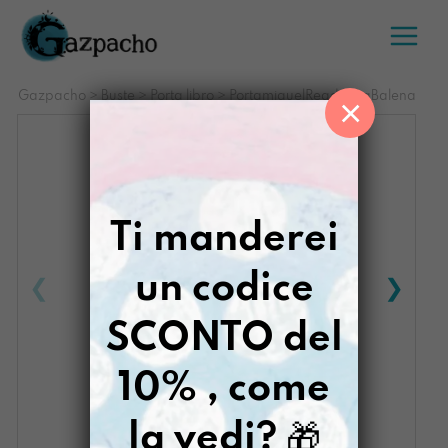
Salta
al
contenuto
Gazpacho
>
Buste
>
Porta libro
>
PortamiquelReader LaBalena
×
Ti manderei
un codice
SCONTO del
10% , come
la vedi?
🎁