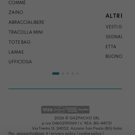
COMMÉ
ZAINO
ALTRE CO
ABRACCIALIBERE
VESTI GAZP
TRACOLLA MINI
SEGNALIBRO
TOTE BAG
ETTA
LAMAE
BUONO REG
UFFICIOSA
2026 © GAZPACHO SRL
p.iva:04602190169 | n° REA: BG-441721
Via Trento 13, 24052, Azzano San Paolo (BG) Italia
Pec: gazpacho@pec.it |
privacy policy
|
cookie policy
|