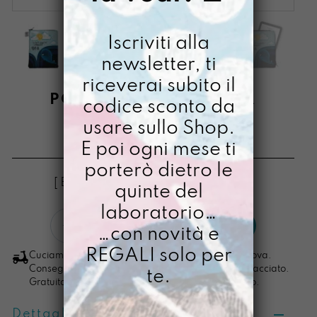
Iscriviti alla
newsletter, ti
riceverai subito il
PORTAMIQUELREADER
codice sconto da
LABALENA
usare sullo Shop.
E poi ogni mese ti
€
34,00
porterò dietro le
[ Buste Portareader: 16 x 20,5 x 2 cm ]
quinte del
laboratorio…
PortamiquelReader
LO VOGLIO
…con novità e
LaBalena
quantità
REGALI solo per
Cuciamo ogni ordine nel nostro laboratorio di Padova.
Consegna in 4/5 giorni lavorativi, pacco sempre tracciato.
te.
Gratuita per ordini di importo superiore ai 100 euro.
Dettagli prodotto