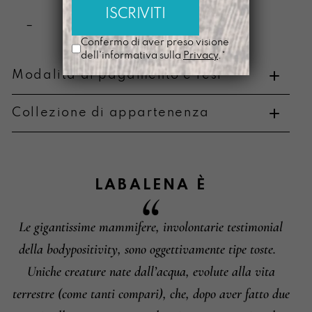
–
Confermo di aver preso visione
dell'informativa sulla
Privacy
.*
Modalità di pagamento e resi
Collezione di appartenenza
Metodi di pagamento
LABALENA
È
Le gigantissime mammifere, involontarie testimonial
Informazioni su cambi e resi
della bodypositivity, sono oggettivamente tipe toste.
Uniche creature nate dall’acqua, evolute alla vita
terrestre (come tanti compari), che, dopo aver fatto due