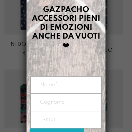
GAZPACHO
ACCESSORI PIENI
DI EMOZIONI
ANCHE DA VUOTI
❤️
NIDO LANOTTE
NIDO
APRITICIELO
€
128,00
€
128,00