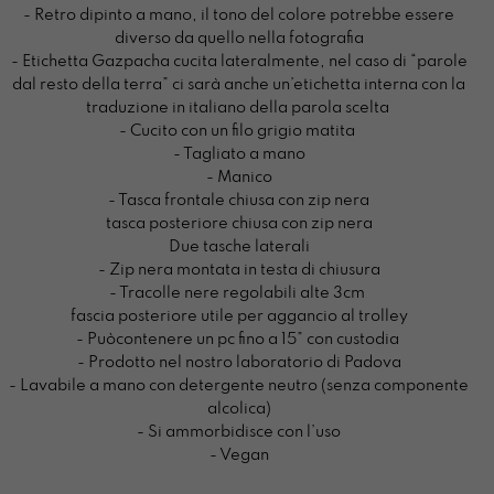
- Retro dipinto a mano, il tono del colore potrebbe essere
diverso da quello nella fotografia
- Etichetta Gazpacha cucita lateralmente, nel caso di “parole
dal resto della terra” ci sarà anche un’etichetta interna con la
traduzione in italiano della parola scelta
- Cucito con un filo grigio matita
- Tagliato a mano
- Manico
- Tasca frontale chiusa con zip nera
tasca posteriore chiusa con zip nera
Due tasche laterali
- Zip nera montata in testa di chiusura
- Tracolle nere regolabili alte 3cm
fascia posteriore utile per aggancio al trolley
- Puòcontenere un pc fino a 15” con custodia
- Prodotto nel nostro laboratorio di Padova
- Lavabile a mano con detergente neutro (senza componente
alcolica)
- Si ammorbidisce con l’uso
- Vegan