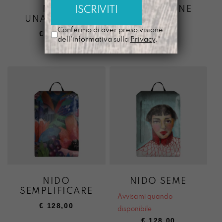
NIDO
NIDO TIFONE
UNASTANZA
Avvisami quando
Confermo di aver preso visione
€
128,00
disponibile
dell'informativa sulla
Privacy
.*
€
128,00
NIDO
NIDO SEME
SEMPLIFICARE
Avvisami quando
€
128,00
disponibile
€
128,00