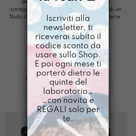
deve essere semplice.
Anche i più
coraggiosi esploratori hanno bisogno di un
Nido dove tenere pensieri e caricabatterie.
Iscriviti alla
newsletter, ti
riceverai subito il
DIMMI DI PIÙ
codice sconto da
usare sullo Shop.
E poi ogni mese ti
GAZPACHO
>
ZAINO NIDO
porterò dietro le
ORDINA
VISUALIZZAZIONE DI 1-10 DI 32 RISULTATI
quinte del
IN
FILTRI
laboratorio…
BASE
AL
…con novità e
PIÙ
REGALI solo per
RECENTE
te.