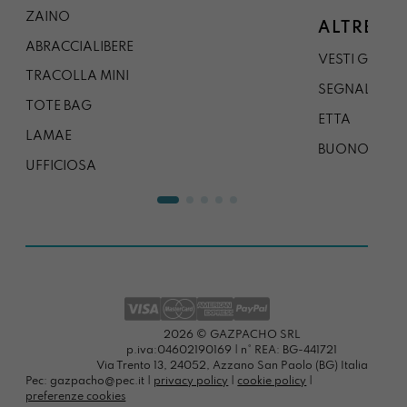
ZAINO
ALTRE CO
ABRACCIALIBERE
VESTI GAZP
TRACOLLA MINI
SEGNALIBRO
TOTE BAG
ETTA
LAMAE
BUONO REG
UFFICIOSA
2026 © GAZPACHO SRL
p.iva:04602190169 | n° REA: BG-441721
Via Trento 13, 24052, Azzano San Paolo (BG) Italia
Pec: gazpacho@pec.it |
privacy policy
|
cookie policy
|
preferenze cookies