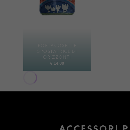
PORTACOSETTE
SPOSTATRICE DI
ORIZZONTI
€
14,00
ACCESSORI P