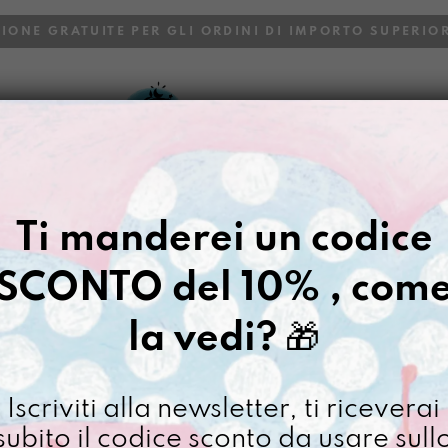
ZIONE GRATUITE PER GLI ORDINI DI IMPORTO SUPERIOR
VOI
BLOG
Ti manderei un codice
SCONTO del 10% , com
la vedi?
🎁
Iscriviti alla newsletter, ti riceverai
subito il codice sconto da usare sull