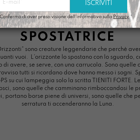
Confermo di aver preso visione dell'informativa sulla
Privacy
.*
SPOSTATRICE
 Orizzonti” sono creature leggendarie che perchè a
uanti vuoi.
L’orizzonte lo spostano con lo sguardo, co
 di avere, se serve, con una carrucola. Sono quelle 
ovviso tutti si ricordano dove hanno messo i sogni. 
GPS su cui lampeggia solo la scritta TIENITI FORTE. Le
onosci, sono quelle che camminano rimboccandosi le 
i, portano borse piene di universi, sono quelle che p
serratura ti accenderanno la Luna.