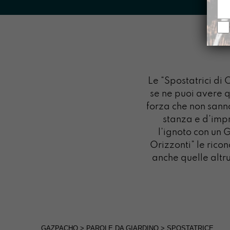
Le “Spostatrici di
se ne puoi avere q
forza che non sanno
stanza e d’impr
l’ignoto con un 
Orizzonti” le ric
anche quelle altru
GAZPACHO
>
PAROLE DA GIARDINO
>
SPOSTATRICE