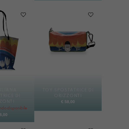
ULIANA
TOY SPOSTATRICE DI
TRICE DI
ORIZZONTI
€
58,00
ZONTI
do disponibile
8,00