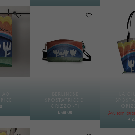
 A0
BERLINESE
LA GI
RICE
SPOSTATRICE DI
SPOSTA
0
ORIZZONTI
ORIZ
€
68,00
Avvisami quan
€
6