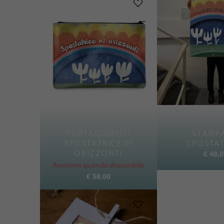
PORTACOMPITI
STAMPA
SPOSTATRICE DI
SPOSTAT
€
48,0
ORIZZONTI
Avvisami quando disponibile
€
58,00