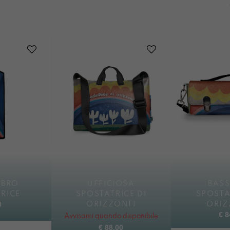
IBRO
UFFICIOSA
BAS
RICE
SPOSTATRICE DI
SPOSTA
0
ORIZZONTI
ORIZ
€
8
Avvisami quando disponibile
€
88,00