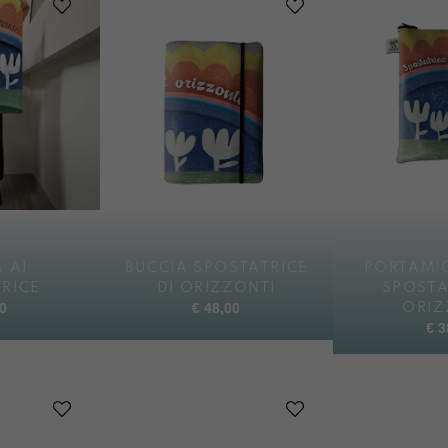
 A1
BUCCIA SPOSTATRICE
PORTAMI
RICE
DI ORIZZONTI
SPOSTA
0
€
48,00
ORIZ
€
3