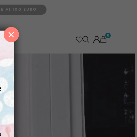
E AI 100 EURO
×
0
e
o