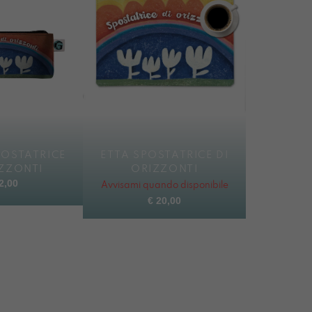
POSTATRICE
ETTA SPOSTATRICE DI
IZZONTI
ORIZZONTI
2,00
Avvisami quando disponibile
€
20,00