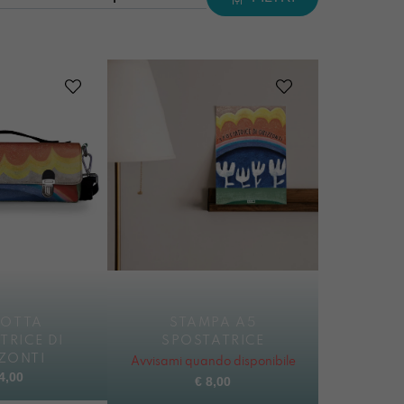
SOTTA
STAMPA A5
TRICE DI
SPOSTATRICE
ZONTI
Avvisami quando disponibile
4,00
€
8,00