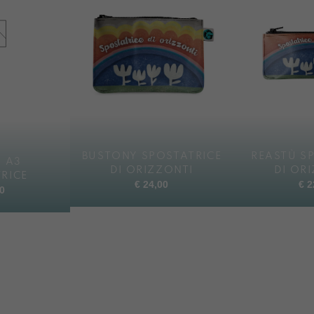
BUSTONY SPOSTATRICE
REASTÙ S
 A3
DI ORIZZONTI
DI OR
RICE
€
24,00
€
2
0