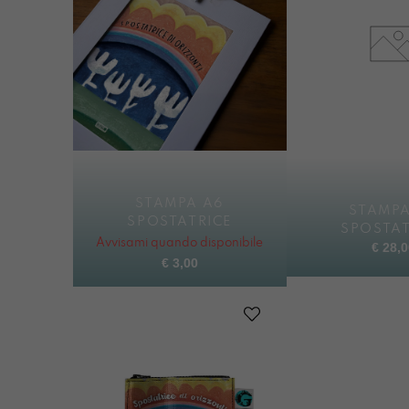
STAMPA A6
STAMPA
SPOSTATRICE
SPOSTAT
Avvisami quando disponibile
€
28,0
€
3,00