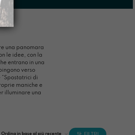
vere una panomara
n le idee, con la
che entrano in una
Spingono verso
 “Spostatrici di
proprie maniche e
er illuminare una
FILTRI