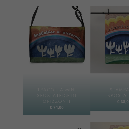
TRACOLLA MINI
STAMPA
SPOSTATRICE DI
SPOSTAT
€
68,0
ORIZZONTI
€
74,00