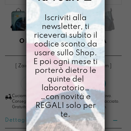
Iscriviti alla
newsletter, ti
riceverai subito il
ORIZZONTE LABALENA
codice sconto da
usare sullo Shop.
€
168,00
E poi ogni mese ti
[ Zaino Zaino pc max 15": 42 x 28,5 x 17 cm ]
porterò dietro le
quinte del
Orizzonte
LO VOGLIO
laboratorio…
LaBalena
quantità
…con novità e
Cuciamo ogni ordine nel nostro laboratorio di Padova.
Consegna in 4/5 giorni lavorativi, pacco sempre tracciato.
REGALI solo per
Gratuita per ordini di importo superiore ai 100 euro.
te.
Dettagli prodotto