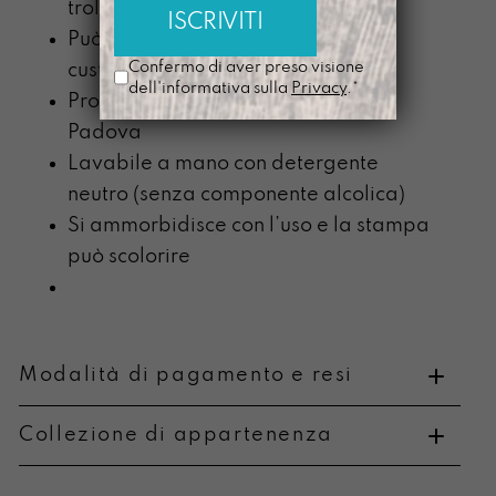
trolley
Può contenere un pc fino a 15” con
Confermo di aver preso visione
custodia
dell'informativa sulla
Privacy
.*
Prodotta nel nostro laboratorio di
Padova
Lavabile a mano con detergente
neutro (senza componente alcolica)
Si ammorbidisce con l’uso e la stampa
può scolorire
Modalità di pagamento e resi
Collezione di appartenenza
Metodi di pagamento