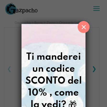
Salta
al
contenuto
Gazpacho
>
Borse
>
Zaino
>
Orizzonte LaBalena
×
Ti manderei
un codice
SCONTO del
10% , come
la vedi?
🎁