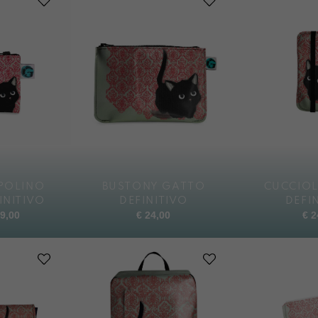
POLINO
BUSTONY GATTO
CUCCIO
INITIVO
DEFINITIVO
DEFI
9,00
€
24,00
€
2