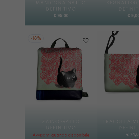
MANICONA GATTO
SEGNALIBR
DEFINITIVO
DEFINI
€
95,00
€
9,0
-
18%
ZAINO GATTO
TRACOLLA MI
DEFINITIVO
DEFINI
€
74,0
Avvisami quando disponibile