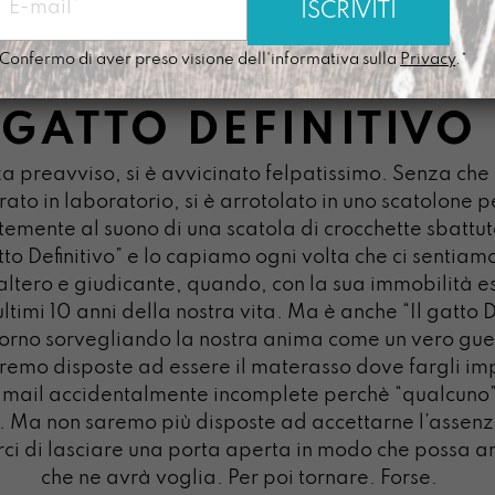
Confermo di aver preso visione dell'informativa sulla
Privacy
.*
GATTO DEFINITIVO
a preavviso, si è avvicinato felpatissimo. Senza che
ato in laboratorio, si è arrotolato in uno scatolone pe
temente al suono di una scatola di crocchette sbatt
tto Definitivo” e lo capiamo ogni volta che ci sentiam
altero e giudicante, quando, con la sua immobilità 
 ultimi 10 anni della nostra vita. Ma è anche “Il gatto 
orno sorvegliando la nostra anima come un vero guerr
remo disposte ad essere il materasso dove fargli im
 mail accidentalmente incomplete perchè “qualcuno
... Ma non saremo più disposte ad accettarne l’assenz
ci di lasciare una porta aperta in modo che possa
che ne avrà voglia. Per poi tornare. Forse.