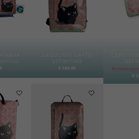
VIMARA
ORIZZONTE GATTO
CARDISSS
INITIVO
DEFINITIVO
DEFI
0
€
168,00
Avvisami quan
€
1