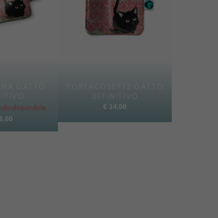
IMA GATTO
PORTACOSETTE GATTO
NITIVO
DEFINITIVO
€
14,00
do disponibile
6,00