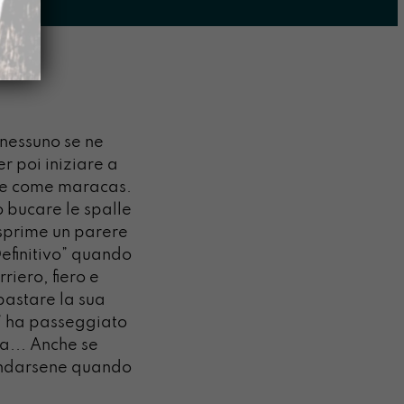
 nessuno se ne
r poi iniziare a
ute come maracas.
o bucare le spalle
esprime un parere
Definitivo” quando
iero, fiero e
pastare la sua
” ha passeggiato
a... Anche se
 andarsene quando