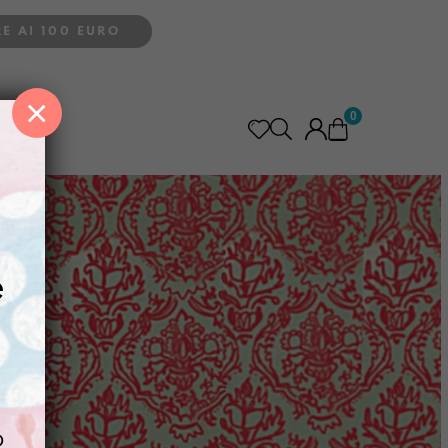
E AI 100 EURO
×
0
e
o