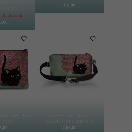
 GATTO
€
8,00
NITIVO
do disponibile
8,00
PITI GATTO
ABRACCIALIBERE
NITIVO
GATTO DEFINITIVO
8,00
€
58,00