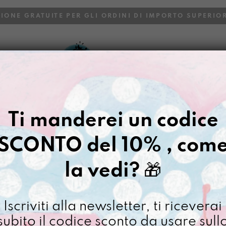
ZIONE GRATUITE PER GLI ORDINI DI IMPORTO SUPERIOR
VOI
BLOG
Ti manderei un codice
SCONTO del 10% , com
la vedi?
🎁
Iscriviti alla newsletter, ti riceverai
subito il codice sconto da usare sull