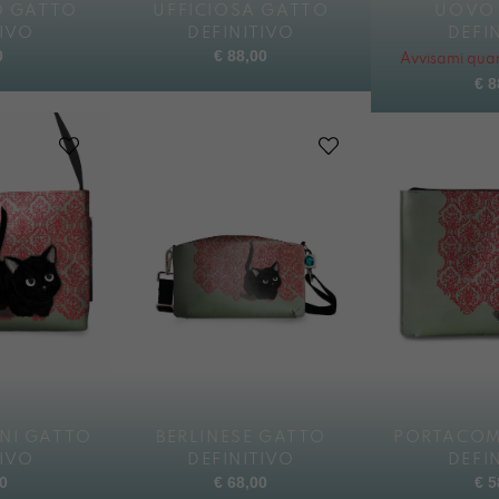
O GATTO
UFFICIOSA GATTO
UOVO
TIVO
DEFINITIVO
DEFI
0
€
88,00
Avvisami quan
€
8
NI GATTO
BERLINESE GATTO
PORTACOM
TIVO
DEFINITIVO
DEFI
0
€
68,00
€
5