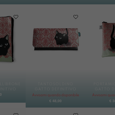
LLIBRONE
TANTOSOLDINO
PORTAMI
INITIVO
GATTO DEFINITIVO
GATTO D
0
Avvisami quando disponibile
Avvisami quan
€
48,00
€
3