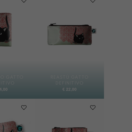
LO GATTO
REASTÙ GATTO
NITIVO
DEFINITIVO
4,00
€
22,00