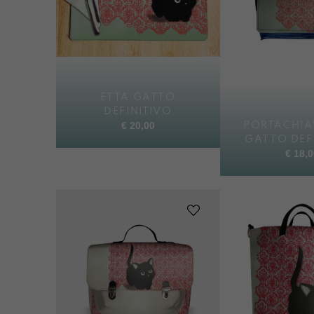
ETTA GATTO
DEFINITIVO
€
20,00
PORTACHIA
GATTO DEF
€
18,0