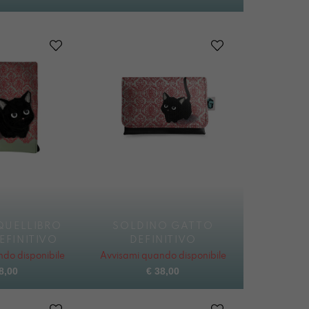
QUELLIBRO
SOLDINO GATTO
EFINITIVO
DEFINITIVO
do disponibile
Avvisami quando disponibile
8,00
€
38,00