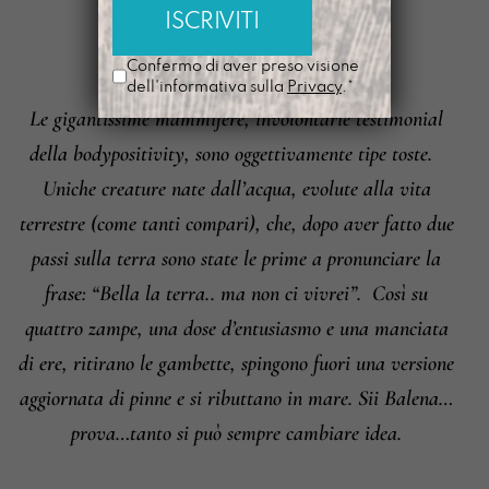
LABALENA
È
Confermo di aver preso visione
dell'informativa sulla
Privacy
.*
Le gigantissime mammifere, involontarie testimonial
Informazioni su cambi e resi
della bodypositivity, sono oggettivamente tipe toste.
Uniche creature nate dall’acqua, evolute alla vita
terrestre (come tanti compari), che, dopo aver fatto due
passi sulla terra sono state le prime a pronunciare la
frase: “Bella la terra.. ma non ci vivrei”.
Così su
quattro zampe, una dose d’entusiasmo e una manciata
di ere, ritirano le gambette, spingono fuori una versione
aggiornata di pinne e si ributtano in mare. Sii Balena…
prova…tanto si può sempre cambiare idea.