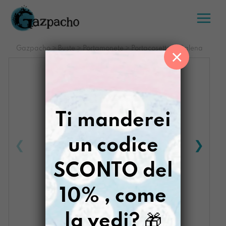
Salta
al
contenuto
Gazpacho
>
Buste
>
Portamonete
>
Portacosette LaBalena
×
Ti manderei
un codice
SCONTO del
10% , come
la vedi?
🎁