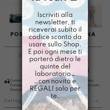
Iscriviti alla
newsletter, ti
riceverai subito il
PORTACOSETTE LABALENA
codice sconto da
usare sullo Shop.
€
14,00
E poi ogni mese ti
[ Buste Portamonete: 13 x 10 x 2,5 cm ]
porterò dietro le
quinte del
Portacosette
LO VOGLIO
laboratorio…
LaBalena
quantità
…con novità e
Cuciamo ogni ordine nel nostro laboratorio di Padova.
Consegna in 4/5 giorni lavorativi, pacco sempre tracciato.
REGALI solo per
Gratuita per ordini di importo superiore ai 100 euro.
te.
Dettagli prodotto