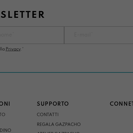
WSLETTER
lla
Privacy
.*
ONI
SUPPORTO
CONNET
STO
CONTATTI
REGALA GAZPACHO
RDINO