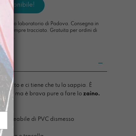
l nostro laboratorio di Padova. Consegna in
acco sempre tracciato. Gratuita per ordini di
0 euro.
e tutto e ci tiene che tu lo sappia. È
acolla
ma è brava pure a fare lo
zaino.
10 cm
mpermeabile di PVC dismesso