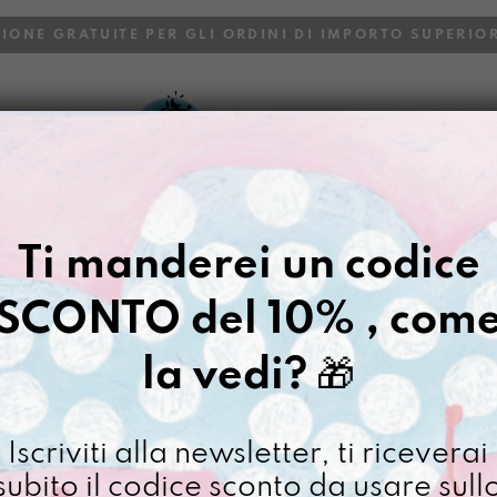
ZIONE GRATUITE PER GLI ORDINI DI IMPORTO SUPERIOR
VOI
BLOG
Gazpacho
>
Secchiona dipint
Ti manderei un codice
SECCHIONA
PRIMAVEGA
SCONTO del 10% , com
€
128,00
la vedi?
🎁
[ Borsa zaino 2in1: 30 x
Iscriviti alla newsletter, ti riceverai
Non disponibile al moment
subito il codice sconto da usare sull