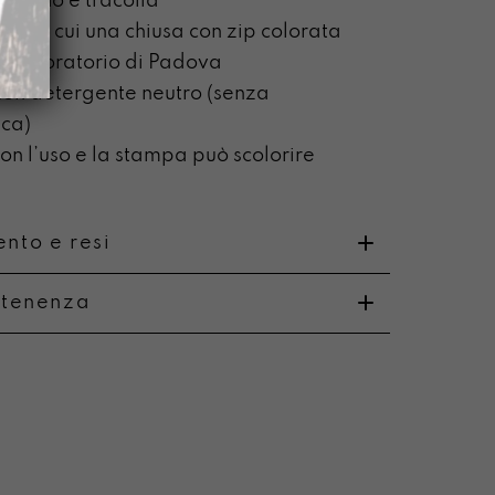
 zaino e tracolla
na di cui una chiusa con zip colorata
o laboratorio di Padova
on detergente neutro (senza
ca)
n l’uso e la stampa può scolorire
nto e resi
rtenenza
o
i e resi