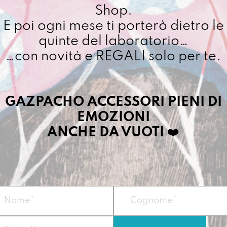
Shop.
E poi ogni mese ti porterò dietro le
quinte del laboratorio…
Cuciamo ogni ordine ne
4/5 giorni lavorativi, p
…con novità e REGALI solo per te.
importo superiore ai 10
GAZPACHO ACCESSORI PIENI DI
Dettagli prodotto
EMOZIONI
ANCHE DA VUOTI
❤️
La Secchiona sa far
brava a fare la
tr
Vegan
Misure:
30 x 26 x 
Materiale:
telo i
Peso
: circa 550 g.