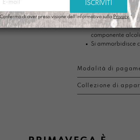
Sistema modulare:
Doppia tasca inter
Confermo di aver preso visione dell'informativa sulla
Privacy
.*
Prodotta nel nostr
Lavabile a mano c
componente alcoli
Si ammorbidisce co
Modalità di pagame
Collezione di appa
Metodi di pagament
Informazioni su camb