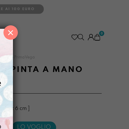
E AI 100 EURO
×
0
 a mano PrimaVega
DIPINTA A MANO
e
x 32 x 6 cm ]
o
LO VOGLIO