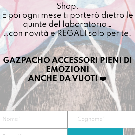
Mani
Shop.
dipi
E poi ogni mese ti porterò dietro le
Cuciamo ogni ordine ne
a
4/5 giorni lavorativi, p
quinte del laboratorio…
man
importo superiore ai 10
Pri
…con novità e REGALI solo per te.
quan
Dettagli prodotto
GAZPACHO ACCESSORI PIENI DI
EMOZIONI
La borsa Gazpacha
ANCHE DA VUOTI
❤️
generale, quella c
entusiasmo. Può po
preferisce la prim
Vegan
Misura:
h 36,5 x 3
Materiale:
Telo i