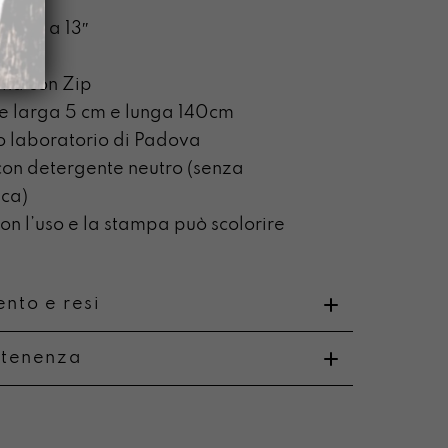
 fino a 13″
terna
rna con Zip
le larga 5 cm e lunga 140cm
o laboratorio di Padova
on detergente neutro (senza
ca)
n l’uso e la stampa può scolorire
nto e resi
rtenenza
o