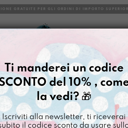
ZIONE GRATUITE PER GLI ORDINI DI IMPORTO SUPERIOR
VOI
BLOG
Gazpacho
>
Manicona dipinta
Ti manderei un codice
MANICONA 
PRIMAVEGA
SCONTO del 10% , com
€
95,00
la vedi?
🎁
[ Borsa a tracolla: 36,5 
Iscriviti alla newsletter, ti riceverai
subito il codice sconto da usare sull