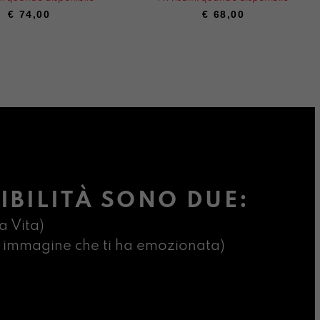
€
74,00
€
68,00
IBILITÀ SONO DUE:
a Vita)
ima immagine che ti ha emozionata)