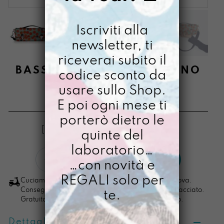
Iscriviti alla
newsletter, ti
riceverai subito il
BASSOTTA DIPINTA A MANO
codice sconto da
PRIMAVEGA
usare sullo Shop.
E poi ogni mese ti
€
84,00
porterò dietro le
[ Borsa a tracolla: 13 x 31,5 x 8,5cm ]
quinte del
laboratorio…
Bassotta
LO VOGLIO
…con novità e
dipinta
a
REGALI solo per
Cuciamo ogni ordine nel nostro laboratorio di Padova.
mano
Consegna in 4/5 giorni lavorativi, pacco sempre tracciato.
te.
Gratuita per ordini di importo superiore ai 100 euro.
PrimaVega
quantità
Dettagli prodotto