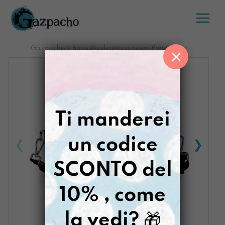
Salta
al
contenuto
Gazpacho
>
Bassotta dipinta a mano PrimaVega
×
Ti manderei
un codice
SCONTO del
10% , come
la vedi?
🎁