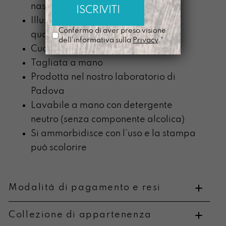
nastro nero lunga 140cm
Illustrazione stampata in
Confermo di aver preso visione
quadricromia con plotter digitale
dell'informativa sulla
Privacy
.*
Cucita con un filo grigio matita
Tagliata a mano
Prodotta nel nostro laboratorio di
Padova
Lavabile a mano con detergente
neutro (senza componente alcolica)
Si ammorbidisce con l’uso e la stampa
può scolorire
Modalità di pagamento e resi
Collezione di appartenenza
Metodi di pagamento