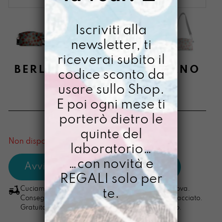
Iscriviti alla
newsletter, ti
riceverai subito il
BERLINESE DIPINTA A MANO
codice sconto da
PRIMAVEGA
usare sullo Shop.
E poi ogni mese ti
€
68,00
porterò dietro le
[ Borsa a tracolla: 14 x 24 x 6cm ]
quinte del
Non disponibile al momento
laboratorio…
…con novità e
REGALI solo per
Cuciamo ogni ordine nel nostro laboratorio di Padova.
te.
Consegna in 4/5 giorni lavorativi, pacco sempre tracciato.
Gratuita per ordini di importo superiore ai 100 euro.