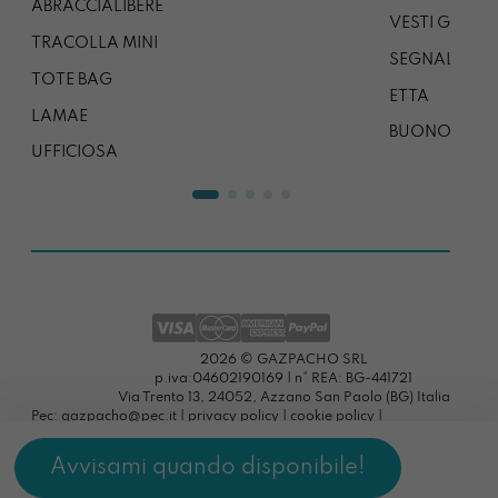
ABRACCIALIBERE
VESTI GAZP
TRACOLLA MINI
SEGNALIBRO
TOTE BAG
ETTA
LAMAE
BUONO REG
UFFICIOSA
2026 © GAZPACHO SRL
p.iva:04602190169 | n° REA: BG-441721
Via Trento 13, 24052, Azzano San Paolo (BG) Italia
Pec: gazpacho@pec.it |
privacy policy
|
cookie policy
|
preferenze cookies