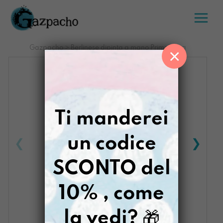
Salta
al
contenuto
Gazpacho
>
Berlinese dipinta a mano PrimaVega
×
Ti manderei
un codice
SCONTO del
10% , come
la vedi?
🎁