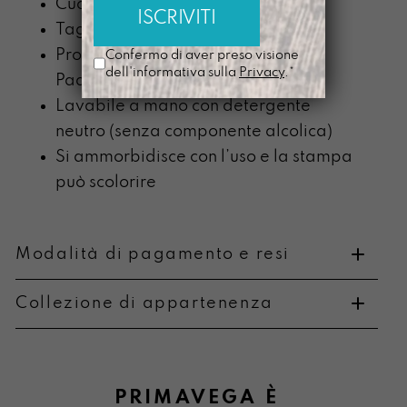
Cucita con un filo grigio matita
Tagliata a mano
Prodotta nel nostro laboratorio di
Confermo di aver preso visione
dell'informativa sulla
Privacy
.*
Padova
Lavabile a mano con detergente
neutro (senza componente alcolica)
Si ammorbidisce con l’uso e la stampa
può scolorire
Modalità di pagamento e resi
Collezione di appartenenza
Metodi di pagamento
PRIMAVEGA
È