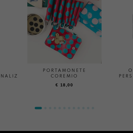
PORTAMONETE
O
NALIZZATO
COREMIO
PER
€
18,00