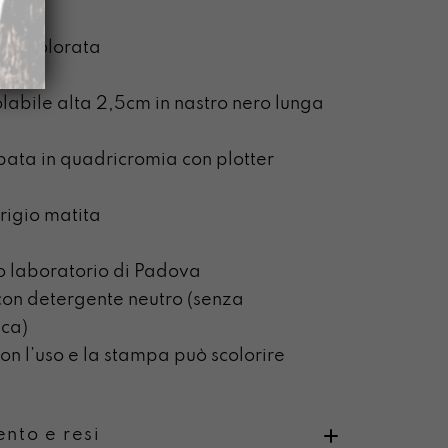
zip colorata
uc
labile alta 2,5cm in nastro nero lunga
pata in quadricromia con plotter
grigio matita
o laboratorio di Padova
on detergente neutro (senza
ca)
n l’uso e la stampa può scolorire
nto e resi