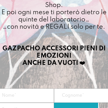
Shop.
richiest
Cuciamo ogni ordine ne
quantit
E poi ogni mese ti porterò dietro le
4/5 giorni lavorativi, p
quinte del laboratorio…
importo superiore ai 10
…con novità e REGALI solo per te.
Dettagli prodotto
GAZPACHO ACCESSORI PIENI DI
EMOZIONI
Più che una borsa
ANCHE DA VUOTI
❤️
quello che serve pe
naso all’insù.
Vegan
Misure
13 x 31,5 x
Materiale
: Prodot
recuperato o di 
Peso: circa 350g