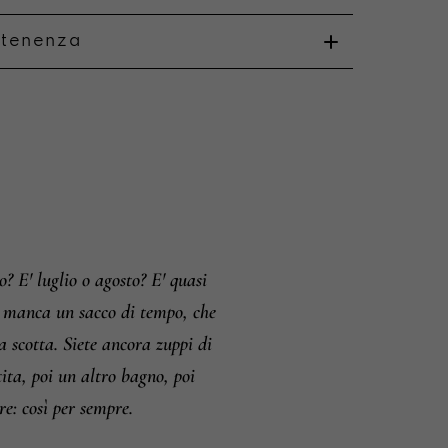
rtenenza
o
i e resi
 E' luglio o agosto? E' quasi
na manca un sacco di tempo, che
a scotta. Siete ancora zuppi di
tita, poi un altro bagno, poi
re: così per sempre.