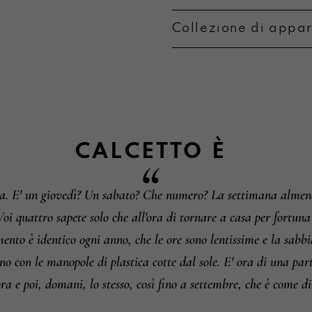
Collezione di appa
Metodi di pagament
Informazioni su camb
CALCETTO
È
sa. E' un giovedì? Un sabato? Che numero? La settimana almeno?
 Voi quattro sapete solo che all'ora di tornare a casa per fortu
mento è identico ogni anno, che le ore sono lentissime e la sabbi
dino con le manopole di plastica cotte dal sole. E' ora di una par
ra e poi, domani, lo stesso, così fino a settembre, che è come di