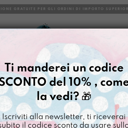
ZIONE GRATUITE PER GLI ORDINI DI IMPORTO SUPERIOR
VOI
BLOG
Gazpacho
>
bassotta su richies
Ti manderei un codice
BASSOTTA S
SCONTO del 10% , com
€
84,00
la vedi?
🎁
[ Borsa a tracolla: 13 x 
Articolo in preordine dispo
Iscriviti alla newsletter, ti riceverai
bassott
subito il codice sconto da usare sull
su