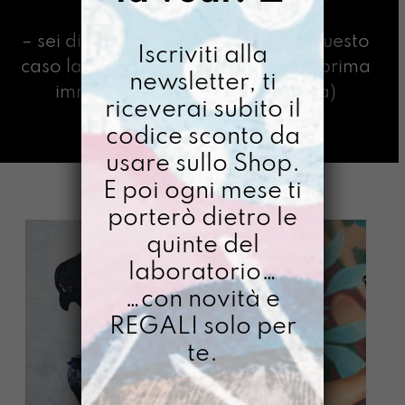
l’Università della Vita)
– sei divorata dall’indecisione (in questo
Iscriviti alla
caso la regola d’oro è scegliere la prima
newsletter, ti
immagine che ti ha emozionata)
riceverai subito il
codice sconto da
usare sullo Shop.
E poi ogni mese ti
porterò dietro le
quinte del
laboratorio…
…con novità e
REGALI solo per
te.