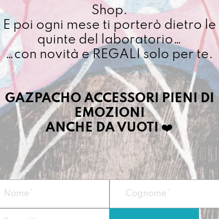
Shop.
quantit
Cuciamo ogni ordine ne
E poi ogni mese ti porterò dietro le
4/5 giorni lavorativi, p
quinte del laboratorio…
importo superiore ai 10
…con novità e REGALI solo per te.
Dettagli prodotto
GAZPACHO ACCESSORI PIENI DI
EMOZIONI
Orizzonte è lo zai
ANCHE DA VUOTI
❤️
una dichiarazione 
quello che scopri
Misura:
42 x 28,5 
Materiale: telo i
da 800g/mq
Peso: circa 630g
Manico