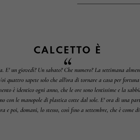
Metodi di pagament
Informazioni su camb
CALCETTO
È
sa. E' un giovedì? Un sabato? Che numero? La settimana almeno?
 Voi quattro sapete solo che all'ora di tornare a casa per fortu
mento è identico ogni anno, che le ore sono lentissime e la sabbi
dino con le manopole di plastica cotte dal sole. E' ora di una par
ra e poi, domani, lo stesso, così fino a settembre, che è come di