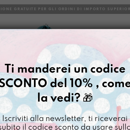
ZIONE GRATUITE PER GLI ORDINI DI IMPORTO SUPERIOR
VOI
BLOG
Gazpacho
>
Orizzonte Personal
Ti manderei un codice
ORIZZONTE
SCONTO del 10% , com
€
168,00
la vedi?
🎁
[ Zaino pc max 15": 42 x
Articolo in preordine dispo
Iscriviti alla newsletter, ti riceverai
Orizzon
subito il codice sconto da usare sull
Persona