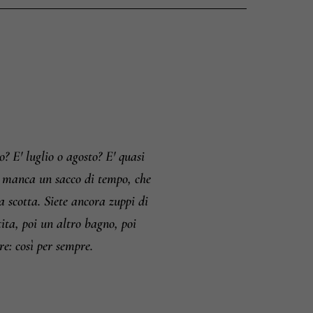
o
i e resi
 E' luglio o agosto? E' quasi
na manca un sacco di tempo, che
a scotta. Siete ancora zuppi di
tita, poi un altro bagno, poi
re: così per sempre.