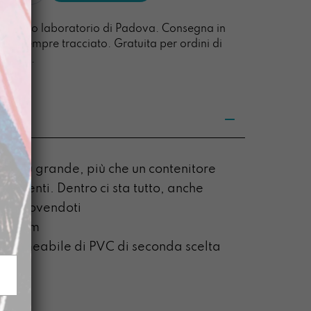
à
l nostro laboratorio di Padova. Consegna in
acco sempre tracciato. Gratuita per ordini di
0 euro.
no più grande, più che un contenitore
d’intenti.
Dentro ci sta tutto, anche
rai muovendoti
x 17 cm
mpermeabile di PVC di seconda scelta