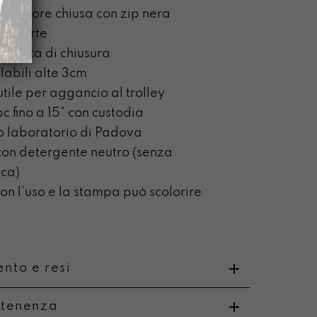
osteriore chiusa con zip nera
i aperte
n testa di chiusura
labili alte 3cm
utile per aggancio al trolley
c fino a 15” con custodia
o laboratorio di Padova
on detergente neutro (senza
ca)
n l’uso e la stampa può scolorire
nto e resi
rtenenza