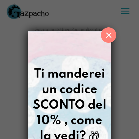
Salta
al
contenuto
Gazpacho
>
Uovo Personalizzato
×
Ti manderei
un codice
SCONTO del
10% , come
la vedi?
🎁