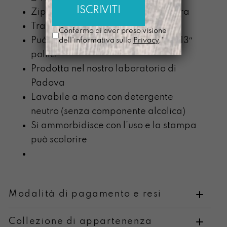
Zip nera montata in testa di chiusura
Tracolle nere regolabili alte 3cm
Confermo di aver preso visione
Può contenere un tablet o pc fino a 13″
dell'informativa sulla
Privacy
.*
pollici
Prodotta nel nostro laboratorio di
Padova
Lavabile a mano con detergente
neutro (senza componente alcolica)
Si ammorbidisce con l’uso e la stampa
può scolorire
Modalità di pagamento e resi
Collezione di appartenenza