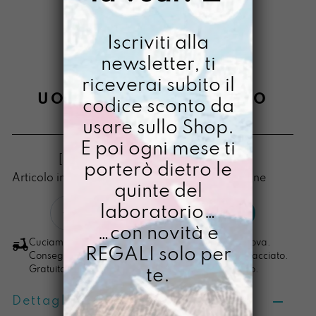
Iscriviti alla
newsletter, ti
riceverai subito il
UOVO PERSONALIZZATO
codice sconto da
usare sullo Shop.
€
98,00
E poi ogni mese ti
[ Zaino pc max 13": 30 x 23 x 12 cm ]
porterò dietro le
Articolo in preordine disponibile in 3/4 settimane
quinte del
Uovo
laboratorio…
LO VOGLIO
Personalizzato
…con novità e
quantità
Cuciamo ogni ordine nel nostro laboratorio di Padova.
REGALI solo per
Consegna in 4/5 giorni lavorativi, pacco sempre tracciato.
Gratuita per ordini di importo superiore ai 100 euro.
te.
Dettagli prodotto