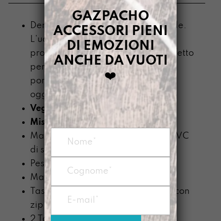
GAZPACHO
Dentro c’è tutto, ma fuori non si vede.
ACCESSORI PIENI
L’uovo è il mistero compatto, una
DI EMOZIONI
promessa arrotolata d’infinito. Perfetto
ANCHE DA VUOTI
per piccoli umani e per chi tende a
❤️
portare con se più possibilità che
oggetti
Vegan
Misura: 30 x 23 x 12 cm
Materiale: telo impermeabile di PVC
di seconda scelta da 800g/mq
Peso: circa 450g
Manico
Tasca frontale e posteriore chiusa con
zip nera
2 Tasche laterali aperte