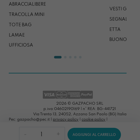
ABRACCIALIBERE
VESTI GAZP
TRACOLLA MINI
SEGNALIBRO
TOTE BAG
ETTA
LAMAE
BUONO REG
UFFICIOSA
2026 © GAZPACHO SRL
p.iva:04602190169 | n° REA: BG-441721
Via Trento 13, 24052, Azzano San Paolo (BG) Italia
Pec: gazpacho@pec.it |
privacy policy
|
cookie policy
|
preferenze cookies
Uovo
AGGIUNGI AL CARRELLO
Personalizzato