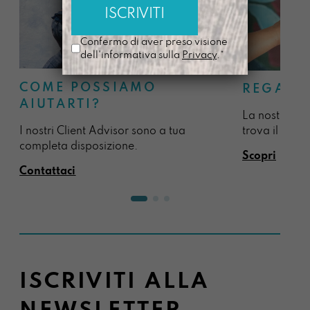
Confermo di aver preso visione
dell'informativa sulla
Privacy
.*
COME POSSIAMO
REGALA
AIUTARTI?
La nostra sel
I nostri Client Advisor sono a tua
trova il regal
completa disposizione.
Scopri
Contattaci
ISCRIVITI ALLA