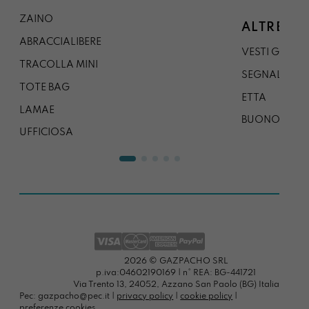
ZAINO
ALTRE CO
ABRACCIALIBERE
VESTI GAZP
TRACOLLA MINI
SEGNALIBRO
TOTE BAG
ETTA
LAMAE
BUONO REG
UFFICIOSA
2026 © GAZPACHO SRL
p.iva:04602190169 | n° REA: BG-441721
Via Trento 13, 24052, Azzano San Paolo (BG) Italia
Pec: gazpacho@pec.it |
privacy policy
|
cookie policy
|
preferenze cookies