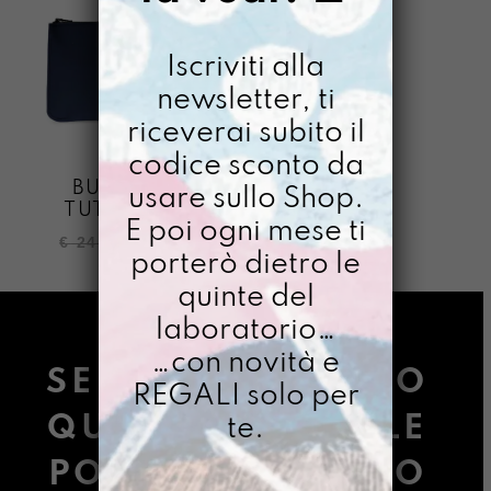
Iscriviti alla
newsletter, ti
riceverai subito il
codice sconto da
BUSTONY
usare sullo Shop.
TUTTO BLU
E poi ogni mese ti
Il
Il
€
24,00
€
18,00
porterò dietro le
prezzo
prezzo
quinte del
originale
attuale
era:
è:
laboratorio…
€ 24,00.
€ 18,00.
…con novità e
SE STAI LEGGENDO
REGALI solo per
QUESTE PAROLE LE
te.
POSSIBILITÀ SONO