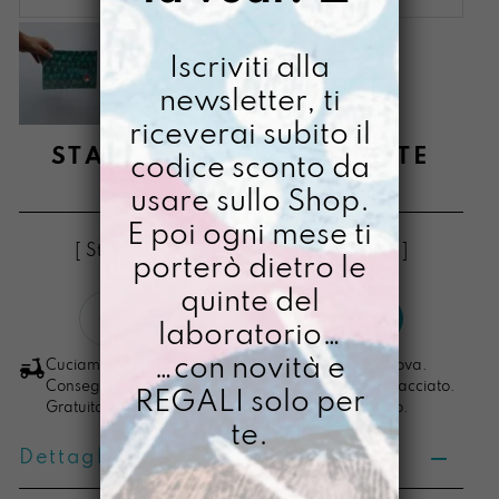
Iscriviti alla
newsletter, ti
riceverai subito il
STAMPA A5 UNO DI SETTE
codice sconto da
usare sullo Shop.
€
8,00
E poi ogni mese ti
[ Stampa Illustrata ] [ Stampa Illustrata ]
porterò dietro le
quinte del
Stampa
LO VOGLIO
laboratorio…
A5
Uno
…con novità e
Cuciamo ogni ordine nel nostro laboratorio di Padova.
di
Consegna in 4/5 giorni lavorativi, pacco sempre tracciato.
REGALI solo per
Gratuita per ordini di importo superiore ai 100 euro.
Sette
te.
quantità
Dettagli prodotto