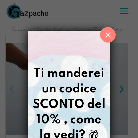
Salta
al
contenuto
Gazpacho
>
Stampa Illustrata
>
Stampa A5 Uno di Sette
×
Ti manderei
un codice
SCONTO del
10% , come
la vedi?
🎁