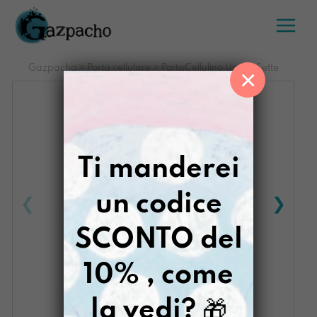
Salta
al
contenuto
Gazpacho
>
Porta cellulare
>
PortaCellulino Uno di Sette
×
Ti manderei
un codice
SCONTO del
10% , come
la vedi?
🎁