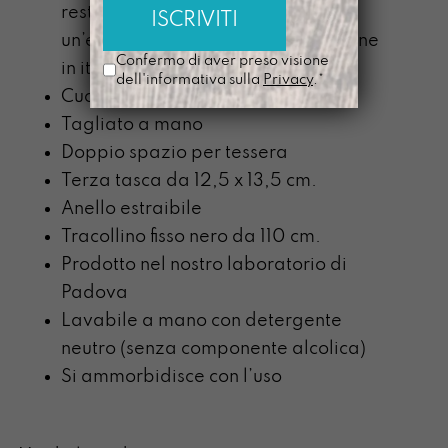
resto della terra” ci sarà anche
un’etichetta interna con la traduzione
Confermo di aver preso visione
in italiano della parola scelta
dell'informativa sulla
Privacy
.*
Cucito con un filo grigio matita
Tagliato a mano
Doppio spazio per tessera
Terza tasca da 12,5 x 13,5 cm.
Anello estraibile
Tracollino fisso nero da 110 cm.
Prodotto nel nostro laboratorio di
Padova
Lavabile a mano con detergente
neutro (senza componente alcolica)
Si ammorbidisce con l’uso