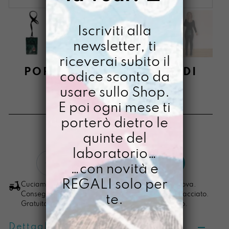
Iscriviti alla
newsletter, ti
riceverai subito il
PORTACELLULINO UNO DI
codice sconto da
SETTE
usare sullo Shop.
E poi ogni mese ti
€
44,00
porterò dietro le
[ Porta cellulare ]
quinte del
laboratorio…
PortaCellulino
LO VOGLIO
…con novità e
Uno
di
REGALI solo per
Cuciamo ogni ordine nel nostro laboratorio di Padova.
Sette
Consegna in 4/5 giorni lavorativi, pacco sempre tracciato.
te.
Gratuita per ordini di importo superiore ai 100 euro.
quantità
Dettagli prodotto