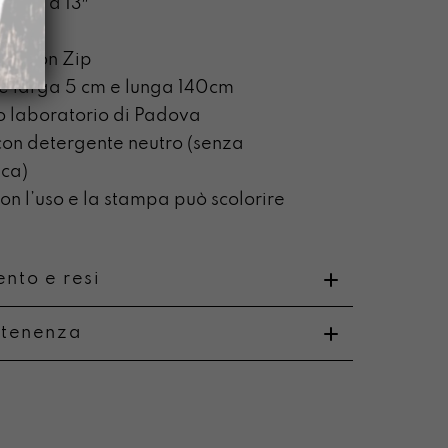
 fino a 13″
terna
rna con Zip
le larga 5 cm e lunga 140cm
o laboratorio di Padova
on detergente neutro (senza
ca)
n l’uso e la stampa può scolorire
nto e resi
rtenenza
o