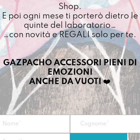
di
Shop.
Cuciamo ogni ordine ne
sette
E poi ogni mese ti porterò dietro le
4/5 giorni lavorativi, p
quantit
importo superiore ai 10
quinte del laboratorio…
…con novità e REGALI solo per te.
Dettagli prodotto
GAZPACHO ACCESSORI PIENI DI
EMOZIONI
La borsa Gazpacha
generale, quella c
ANCHE DA VUOTI
❤️
entusiasmo. Può po
preferisce la prim
Vegan
Misura:
h 36,5 x 3
Materiale:
Telo i
Peso
circa 600 gr.