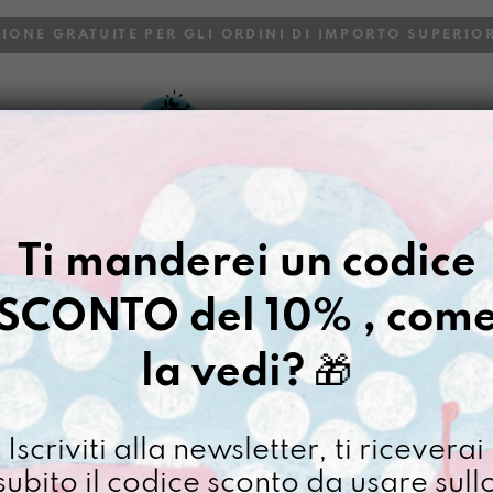
ZIONE GRATUITE PER GLI ORDINI DI IMPORTO SUPERIOR
VOI
BLOG
Gazpacho
>
Borse
>
Tracolla
>
Ti manderei un codice
MANICONA 
SCONTO del 10% , com
€
95,00
la vedi?
🎁
[ Borse Borsa a tracolla
Manico
Iscriviti alla newsletter, ti riceverai
Uno
subito il codice sconto da usare sull