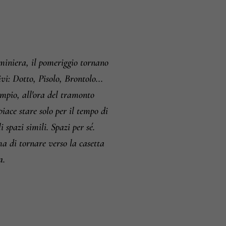
i e resi
miniera, il pomeriggio tornano
vi: Dotto, Pisolo, Brontolo...
mpio, all'ora del tramonto
piace stare solo per il tempo di
i spazi simili. Spazi per sé.
ma di tornare verso la casetta
a.