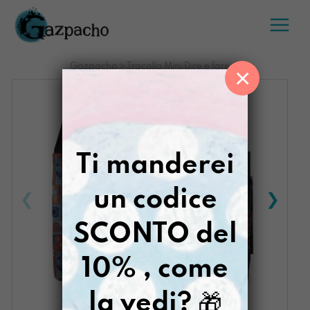
Salta
al
contenuto
Gazpacho
>
Tracolla Mini Dire e fare
×
Ti manderei
un codice
SCONTO del
10% , come
la vedi?
🎁