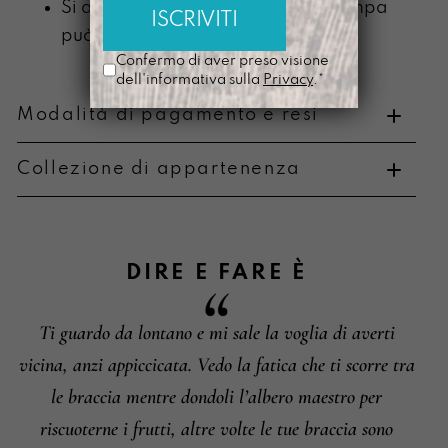
Si ammorbidisce con l’uso e la stampa
può scolorire
Confermo di aver preso visione
dell'informativa sulla
Privacy
.*
Modalità di pagamento e resi
Collezione di appartenenza
Metodi di pagamento
DIRE E FARE
È
Ti guardo da lontano e mi sale la voglia di averti
Informazioni su cambi e resi
vicina, anzi appiccicata. Vedo la fatica che ti scorre tra
le braccia mentre dondoli l’albero maestro per
riscuoterne i frutti, altre volte le tue braccia sono