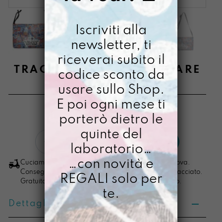
Iscriviti alla
newsletter, ti
riceverai subito il
TRACOLLA MINI DIRE E FARE
codice sconto da
usare sullo Shop.
€
74,00
E poi ogni mese ti
[ Borsa a tracolla: 20 x 32 x 6 cm ]
porterò dietro le
quinte del
Tracolla
LO VOGLIO
laboratorio…
Mini
Dire
…con novità e
Cuciamo ogni ordine nel nostro laboratorio di Padova.
e
Consegna in 4/5 giorni lavorativi, pacco sempre tracciato.
REGALI solo per
Gratuita per ordini di importo superiore ai 100 euro.
fare
te.
quantità
Dettagli prodotto