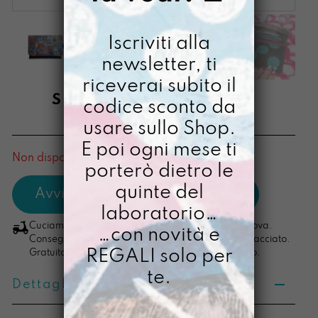
Iscriviti alla
newsletter, ti
riceverai subito il
SOLDINO DIRE E FARE
codice sconto da
usare sullo Shop.
€
38,00
E poi ogni mese ti
Non disponibile al momento
porterò dietro le
quinte del
laboratorio…
Cuciamo ogni ordine nel nostro laboratorio di Padova.
…con novità e
Consegna in 4/5 giorni lavorativi, pacco sempre tracciato.
REGALI solo per
Gratuita per ordini di importo superiore ai 100 euro.
te.
Dettagli prodotto