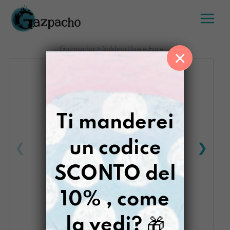
Salta
al
contenuto
Gazpacho
>
Soldino Dire e Fare
×
Ti manderei
un codice
SCONTO del
10% , come
la vedi?
🎁