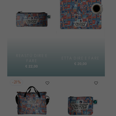
REASTÙ DIRE E
ETTA DIRE E FARE
FARE
€
20,00
€
22,00
-
21%