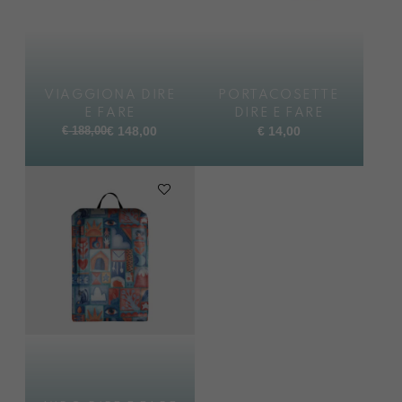
VIAGGIONA DIRE
PORTACOSETTE
E FARE
DIRE E FARE
Il
Il
€
188,00
€
148,00
€
14,00
prezzo
prezzo
originale
attuale
era:
è:
€ 188,00.
€ 148,00.