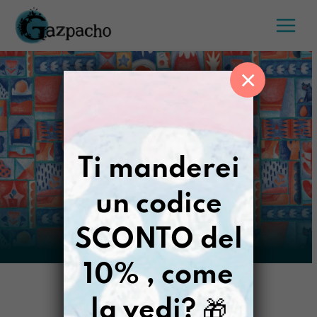
Salta
al
contenuto
×
Ti manderei
un codice
SCONTO del
10% , come
la vedi?
🎁