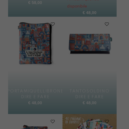
€
58,00
disponibile
€
48,00
PORTAMIQUELLIBRONE
TANTOSOLDINO
DIRE E FARE
DIRE E FARE
€
48,00
€
48,00