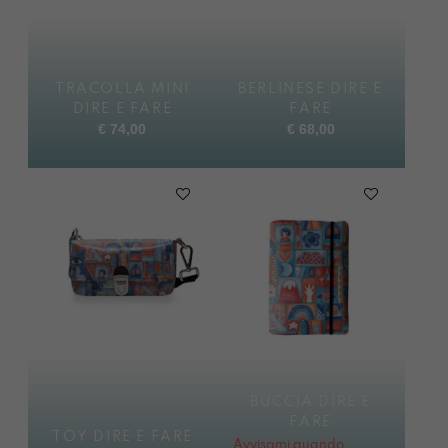
TRACOLLA MINI
BERLINESE DIRE E
DIRE E FARE
FARE
€
74,00
€
68,00
BUCCIA DIRE E
FARE
TOY DIRE E FARE
Avvisami quando