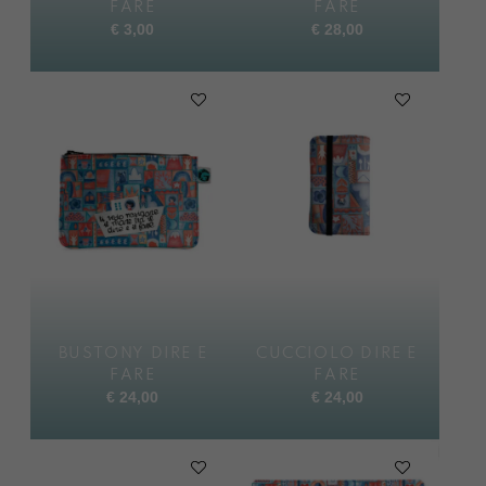
FARE
FARE
€
3,00
€
28,00
BUSTONY DIRE E
CUCCIOLO DIRE E
FARE
FARE
€
24,00
€
24,00