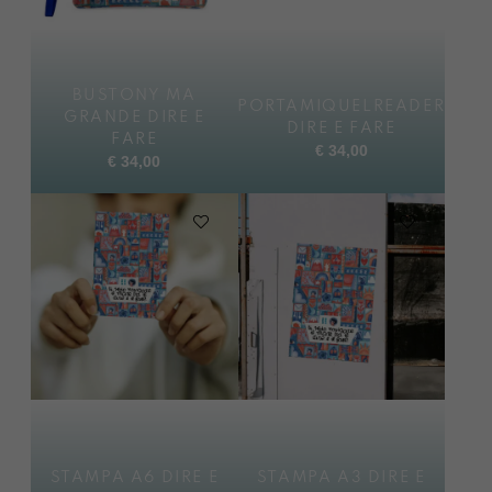
BUSTONY MA
PORTAMIQUELREADER
GRANDE DIRE E
DIRE E FARE
FARE
€
34,00
€
34,00
STAMPA A6 DIRE E
STAMPA A3 DIRE E