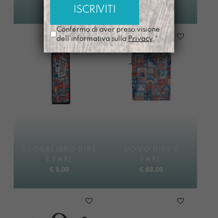
€
95,00
disponibile
€
95,00
Confermo di aver preso visione
dell'informativa sulla
Privacy
.*
SEGNALIBRO DIRE
UOVO DIRE E
E FARE
FARE
€
9,00
€
88,00