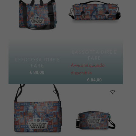
BASSOTTA DIRE E
FARE
UFFICIOSA DIRE E
Avvisami quando
FARE
€
88,00
disponibile
€
84,00