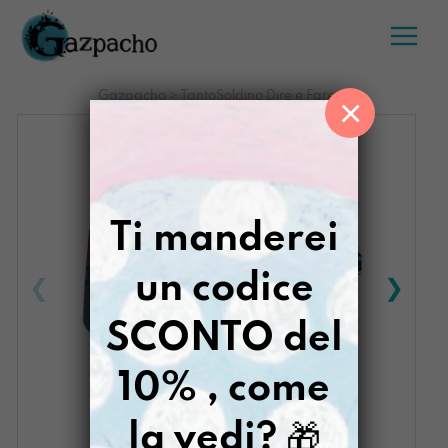
Salta
al
contenuto
Gazpacho
>
TantoSoldino Dire e Fare
×
Ti manderei
un codice
SCONTO del
10% , come
la vedi?
🎁