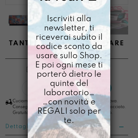
Iscriviti alla
newsletter, ti
riceverai subito il
TANTOSOLDINO DIRE E FARE
codice sconto da
usare sullo Shop.
€
48,00
E poi ogni mese ti
[ Portafoglio: 10,5 x 20,5 x 2,5 cm ]
porterò dietro le
quinte del
TantoSoldino
LO VOGLIO
laboratorio…
Dire
e
…con novità e
Cuciamo ogni ordine nel nostro laboratorio di Padova.
Fare
Consegna in 4/5 giorni lavorativi, pacco sempre tracciato.
REGALI solo per
Gratuita per ordini di importo superiore ai 100 euro.
quantità
te.
Dettagli prodotto