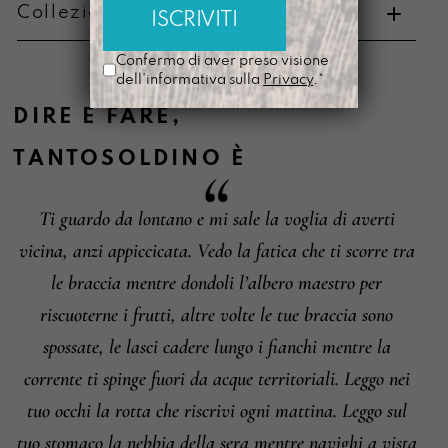
Collezione di appartenenza
Metodi di pagamento
Confermo di aver preso visione
dell'informativa sulla
Privacy
.*
DIRE E FARE
,
TANTOSOLDINO
È
Informazioni su cambi e resi
Ti guardo da lontano e mi sale la voglia di averti
vicina, anzi appiccicata. Vedo la fatica che ti scorre tra
le braccia mentre dondoli l’albero maestro per
riscuoterne i frutti, altre volte le tue braccia sono
spossate, le lasci cadere lungo i fianchi mentre la
corrente ti spinge fuori da acque territoriali. Leggo nei
tuo occhi la rotta che riscrivi ogni mattina. Leggo sul
tuo stomaco la nebbia della sera mentre navighi a vista