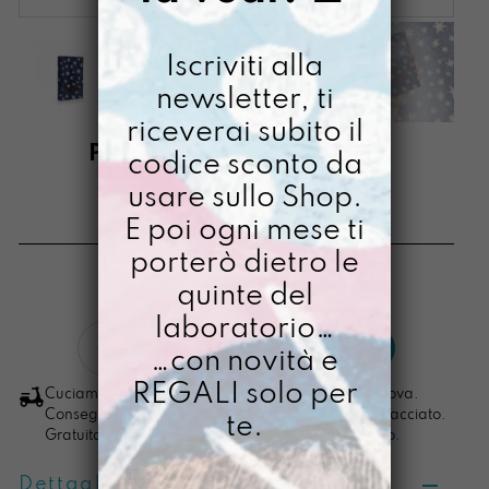
Iscriviti alla
newsletter, ti
riceverai subito il
PORTA PASSAPORTO
codice sconto da
APRITICIELO
usare sullo Shop.
E poi ogni mese ti
€
20,00
porterò dietro le
[ Misura: 10 X 13,7 cm ]
quinte del
laboratorio…
Porta
LO VOGLIO
…con novità e
passaporto
ApritiCielo
REGALI solo per
Cuciamo ogni ordine nel nostro laboratorio di Padova.
quantità
Consegna in 4/5 giorni lavorativi, pacco sempre tracciato.
te.
Gratuita per ordini di importo superiore ai 100 euro.
Dettagli prodotto