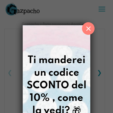
Salta
al
contenuto
Gazpacho
>
Porta passaporto ApritiCielo
×
Ti manderei
un codice
SCONTO del
10% , come
la vedi?
🎁