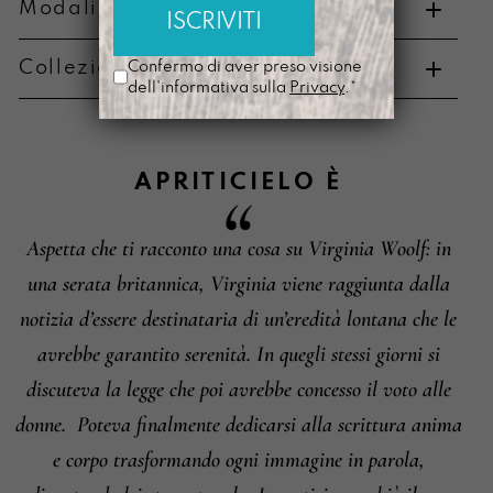
Modalità di pagamento e resi
Collezione di appartenenza
Confermo di aver preso visione
Metodi di pagamento
dell'informativa sulla
Privacy
.*
APRITICIELO
È
Aspetta che ti racconto una cosa su Virginia Woolf: in
Informazioni su cambi e resi
una serata britannica, Virginia viene raggiunta dalla
notizia d’essere destinataria di un’eredità lontana che le
avrebbe garantito serenità. In quegli stessi giorni si
discuteva la legge che poi avrebbe concesso il voto alle
donne.
Poteva finalmente dedicarsi alla scrittura anima
e corpo trasformando ogni immagine in parola,