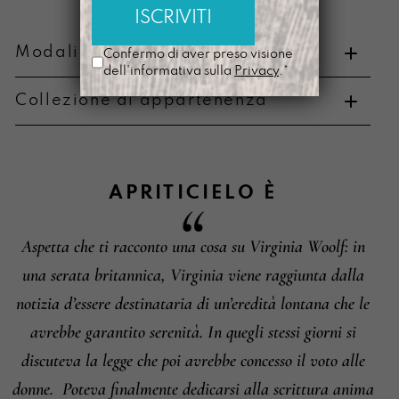
Modalità di pagamento e resi
Confermo di aver preso visione
dell'informativa sulla
Privacy
.*
Collezione di appartenenza
Metodi di pagamento
APRITICIELO
È
Aspetta che ti racconto una cosa su Virginia Woolf: in
Informazioni su cambi e resi
una serata britannica, Virginia viene raggiunta dalla
notizia d’essere destinataria di un’eredità lontana che le
avrebbe garantito serenità. In quegli stessi giorni si
discuteva la legge che poi avrebbe concesso il voto alle
donne.
Poteva finalmente dedicarsi alla scrittura anima