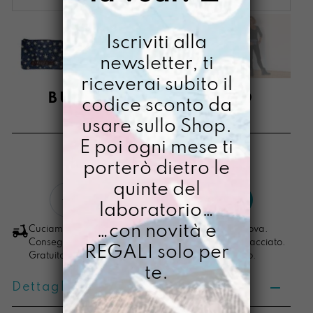
Iscriviti alla
newsletter, ti
riceverai subito il
BUSTONY APRITICIELO
codice sconto da
usare sullo Shop.
€
24,00
E poi ogni mese ti
[ Beauty: 21,5 x15x1,5 cm ]
porterò dietro le
quinte del
Bustony
LO VOGLIO
laboratorio…
ApritiCielo
quantità
…con novità e
Cuciamo ogni ordine nel nostro laboratorio di Padova.
Consegna in 4/5 giorni lavorativi, pacco sempre tracciato.
REGALI solo per
Gratuita per ordini di importo superiore ai 100 euro.
te.
Dettagli prodotto