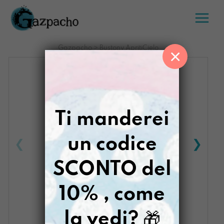
Salta
al
contenuto
Gazpacho
>
Bustony ApritiCielo
×
Ti manderei
un codice
SCONTO del
10% , come
la vedi?
🎁