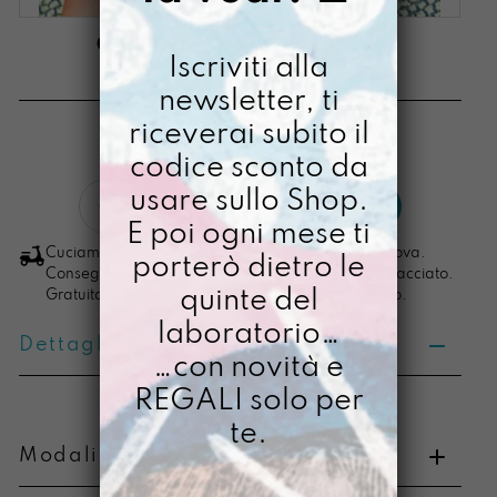
CARFIORINA IRUSU
Iscriviti alla
€
3,00
newsletter, ti
riceverai subito il
[ Stampa Illustrata ]
codice sconto da
Carfiorina
usare sullo Shop.
LO VOGLIO
Irusu
E poi ogni mese ti
quantità
Cuciamo ogni ordine nel nostro laboratorio di Padova.
porterò dietro le
Consegna in 4/5 giorni lavorativi, pacco sempre tracciato.
quinte del
Gratuita per ordini di importo superiore ai 100 euro.
laboratorio…
Dettagli prodotto
…con novità e
REGALI solo per
te.
Modalità di pagamento e resi