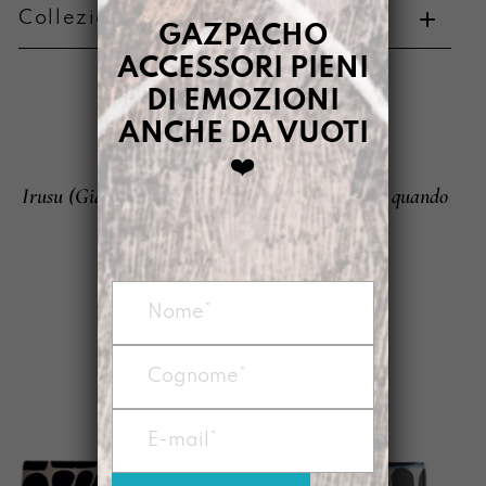
Collezione di appartenenza
GAZPACHO
Metodi di pagamento
ACCESSORI PIENI
DI EMOZIONI
ANCHE DA VUOTI
IRUSU
È
❤️
Irusu (Giappone): ”Fingere di non essere a casa quando
Informazioni su cambi e resi
qualcuno bussa alla porta“
IRUSU È ANCHE: