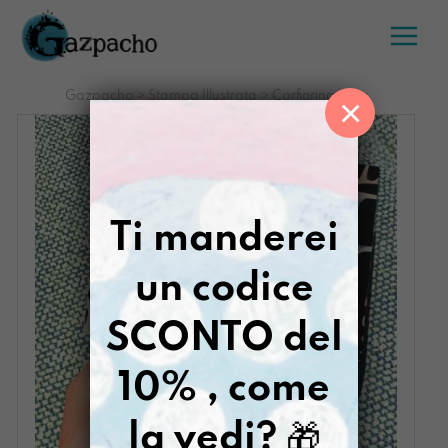
Salta
al
contenuto
Gazpacho
>
Stampa Illustrata
>
Carfiorina Irusu
×
Ti manderei
un codice
SCONTO del
10% , come
la vedi?
🎁