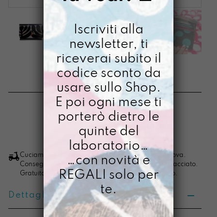
Iscriviti alla
newsletter, ti
riceverai subito il
SOLDINO IRUSU
codice sconto da
usare sullo Shop.
€
38,00
E poi ogni mese ti
[ Portafoglio: 10 x 14 x 2,5 cm ]
porterò dietro le
quinte del
LO VOGLIO
Soldino
laboratorio…
Irusu
Cuciamo ogni ordine nel nostro laboratorio di Padova.
…con novità e
Consegna in 4/5 giorni lavorativi, pacco sempre tracciato.
quantità
REGALI solo per
Gratuita per ordini di importo superiore ai 100 euro.
te.
Dettagli prodotto