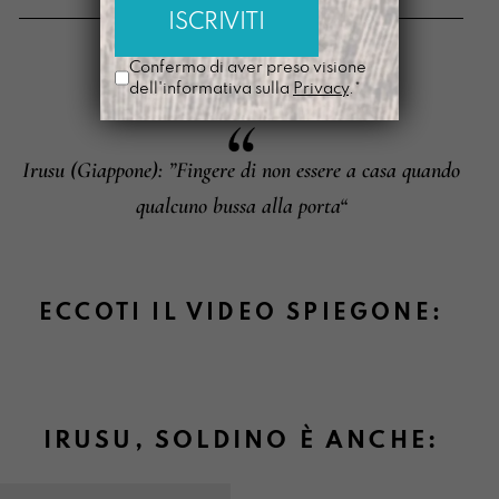
Metodi di pagamento
Confermo di aver preso visione
dell'informativa sulla
Privacy
.*
IRUSU
,
SOLDINO
È
Irusu (Giappone): ”Fingere di non essere a casa quando
Informazioni su cambi e resi
qualcuno bussa alla porta“
ECCOTI IL VIDEO SPIEGONE:
IRUSU, SOLDINO È ANCHE: