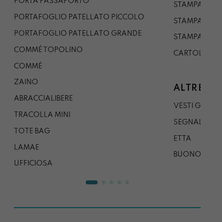
PORTA PASSAPORTO
STAMPA A3
PORTAFOGLIO PATELLATO PICCOLO
STAMPA A1
PORTAFOGLIO PATELLATO GRANDE
STAMPA A0
COMMÉ TOPOLINO
CARTOLINA
COMMÉ
ZAINO
ALTRE CO
ABRACCIALIBERE
VESTI GAZP
TRACOLLA MINI
SEGNALIBRO
TOTE BAG
ETTA
LAMAE
BUONO REG
UFFICIOSA