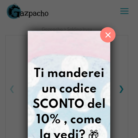
Salta
al
contenuto
Gazpacho
>
Soldino Irusu
×
Ti manderei
un codice
SCONTO del
10% , come
la vedi?
🎁