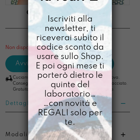
CARFIORINA FAILTE
Iscriviti alla
€
3,00
newsletter, ti
riceverai subito il
[ Stampa Illustrata ]
codice sconto da
Non disponibile al momento
usare sullo Shop.
E poi ogni mese ti
porterò dietro le
Cuciamo ogni ordine nel nostro laboratorio di Padova.
quinte del
Consegna in 4/5 giorni lavorativi, pacco sempre tracciato.
Gratuita per ordini di importo superiore ai 100 euro.
laboratorio…
…con novità e
Dettagli prodotto
REGALI solo per
te.
Modalità di pagamento e resi