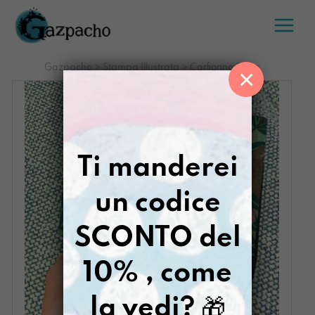
Salta
al
contenuto
Gazpacho
>
Stampa Illustrata
>
Carfiorina Failte
×
Ti manderei
un codice
SCONTO del
10% , come
la vedi?
🎁