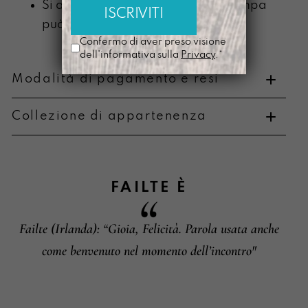
Si ammorbidisce con l’uso e la stampa
può scolorire
Confermo di aver preso visione
dell'informativa sulla
Privacy
.*
Modalità di pagamento e resi
Collezione di appartenenza
Metodi di pagamento
FAILTE
È
Failte (Irlanda): “Gioia, Felicità. Parola usata anche
Informazioni su cambi e resi
come benvenuto nel momento dell’incontro"