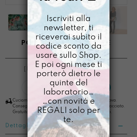
Iscriviti alla
newsletter, ti
riceverai subito il
PORTACOMPITI FAILTÉ
codice sconto da
usare sullo Shop.
€
58,00
E poi ogni mese ti
[ Buste Organizer: 34,5 x 24 x 1,5 cm ]
porterò dietro le
quinte del
Portacompiti
LO VOGLIO
laboratorio…
Failté
quantità
…con novità e
Cuciamo ogni ordine nel nostro laboratorio di Padova.
Consegna in 4/5 giorni lavorativi, pacco sempre tracciato.
REGALI solo per
Gratuita per ordini di importo superiore ai 100 euro.
te.
Dettagli prodotto