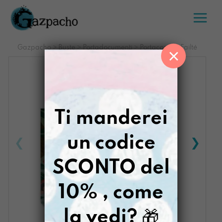
Salta
al
contenuto
Gazpacho
>
Buste
>
Portadocumenti
>
Portacompiti Failté
×
Ti manderei
un codice
SCONTO del
10% , come
la vedi?
🎁