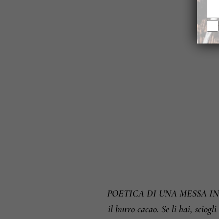
POETICA DI UNA MESSA IN PIEG
il burro cacao. Se li hai, sciogl