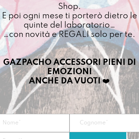
Shop.
Cuciamo ogni ordine ne
E poi ogni mese ti porterò dietro le
4/5 giorni lavorativi, p
quinte del laboratorio…
importo superiore ai 10
…con novità e REGALI solo per te.
Dettagli prodotto
GAZPACHO ACCESSORI PIENI DI
EMOZIONI
Ideale per colazio
ANCHE DA VUOTI
❤️
merende cioccolat
regalare una vagon
bene.
Dimensioni:
34 X 
Materiale:
telo i
Può essere lavata
sporcata con i peg