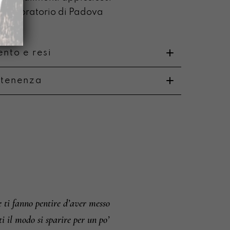
o laboratorio di Padova
nto e resi
rtenenza
o
i e resi
 fanno pentire d’aver messo
ti il modo si sparire per un po’