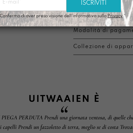
Prodotta nel nostr
Confermo di aver preso visione dell'informativa sulla
Privacy
.*
Modalità di pagame
Collezione di appa
Metodi di pagament
Informazioni su camb
UITWAAIEN
È
A PERDUTA Prendi una giornata ventosa, di quelle che ti
i i capelli Prendi un fazzoletto di terra, meglio se di costa Trova