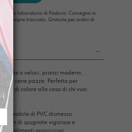
l nostro laboratorio di Padova. Consegna in
acco sempre tracciato. Gratuita per ordini di
0 euro.
ni lente o veloci, pranzi moderni,
ose e cene pazze. Perfetta per
ata di colore alla casa di chi vuoi
45 cm
mpermeabile di PVC dismesso
 a suon di spugnate vigorose e
giori alimenti appiccicosi