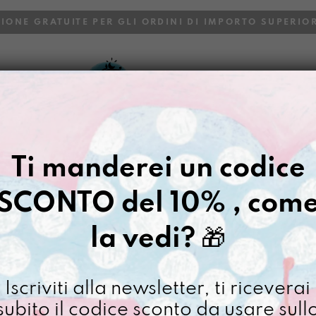
ZIONE GRATUITE PER GLI ORDINI DI IMPORTO SUPERIOR
VOI
BLOG
Gazpacho
>
Etta Uitwaaien
Ti manderei un codice
ETTA UITWA
SCONTO del 10% , com
€
20,00
la vedi?
🎁
[ Tovaglietta Americana
Non disponibile al moment
Iscriviti alla newsletter, ti riceverai
subito il codice sconto da usare sull