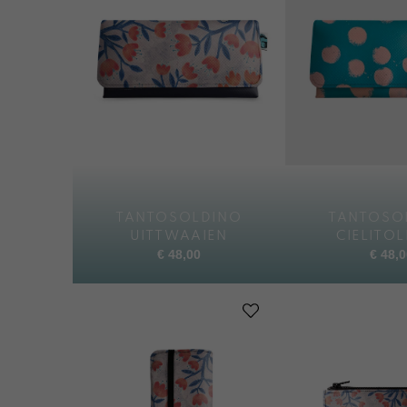
TANTOSOLDINO
TANTOSO
UITTWAAIEN
CIELITO
€
48,00
€
48,0