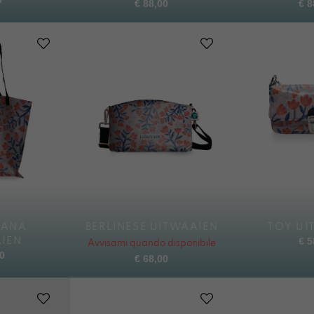
€
88,00
€
8
IANA
BERLINESE UITWAAIEN
TOY UI
€
5
IEN
Avvisami quando disponibile
0
€
68,00