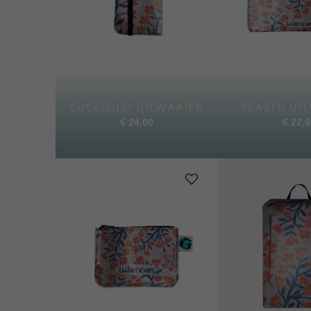
CUCCIOLO UITWAAIEN
REASTU UI
€
24,00
€
22,0