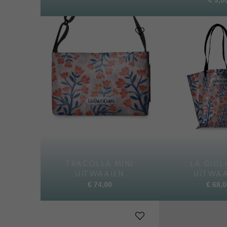
TRACOLLA MINI
LA GIUL
UITWAAIEN
UITWAA
€
74,00
€
68,0