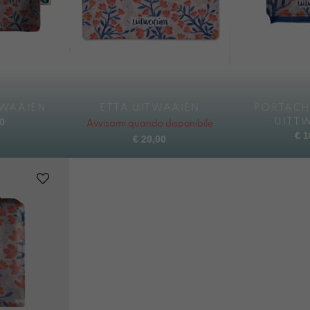
TWAAIEN
ETTA UITWAAIEN
PORTACH
0
UITT
Avvisami quando disponibile
€
1
€
20,00