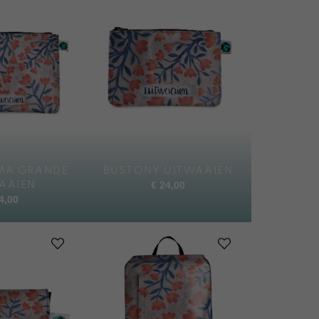
MA GRANDE
BUSTONY UITWAAIEN
€
24,00
AAIEN
4,00