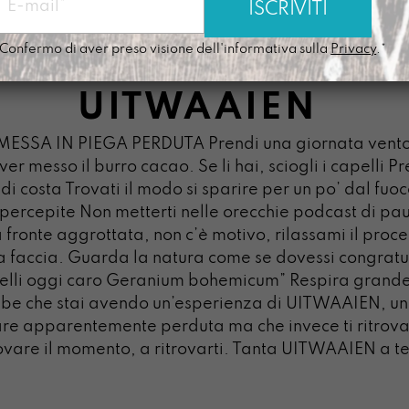
Confermo di aver preso visione dell'informativa sulla
Privacy
.*
UITWAAIEN
ESSA IN PIEGA PERDUTA Prendi una giornata ventos
ver messo il burro cacao. Se li hai, sciogli i capelli P
 di costa Trovati il modo si sparire per un po’ dal fuoc
 o percepite Non metterti nelle orecchie podcast di 
 fronte aggrottata, non c’è motivo, rilassami il proce
lla faccia. Guarda la natura come se dovessi congratula
lli oggi caro Geranium bohemicum” Respira grande 
bbe che stai avendo un’esperienza di UITWAAIEN, un
re apparentemente perduta ma che invece ti ritrova, 
rovare il momento, a ritrovarti. Tanta UITWAAIEN a te