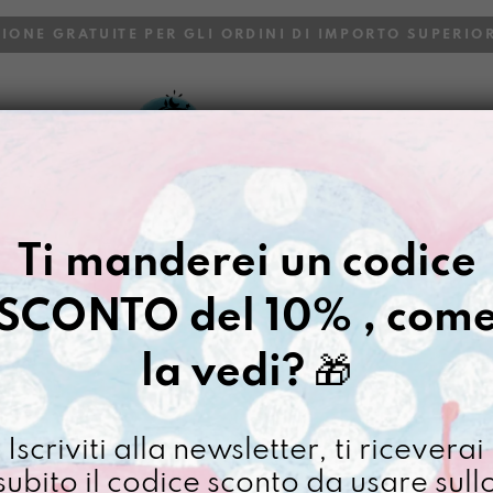
ZIONE GRATUITE PER GLI ORDINI DI IMPORTO SUPERIOR
VOI
BLOG
Ti manderei un codice
SCONTO del 10% , com
la vedi?
🎁
Iscriviti alla newsletter, ti riceverai
subito il codice sconto da usare sull