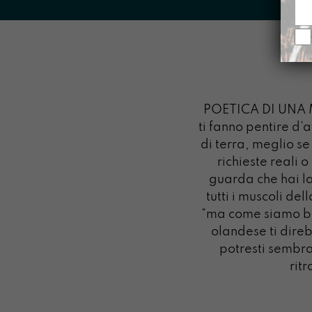
POETICA DI UNA M
ti fanno pentire d’a
di terra, meglio se
richieste reali
guarda che hai la
tutti i muscoli de
“ma come siamo be
olandese ti dire
potresti sembra
rit