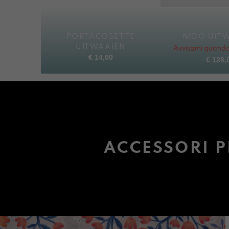
PORTACOSETTE
NIDO UIT
UITWAAIEN
Avvisami quando 
€
14,00
€
128,
ACCESSORI P