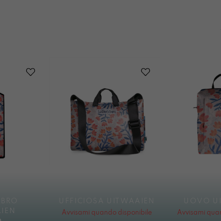
IBRO
UFFICIOSA UITWAAIEN
UOVO U
IEN
Avvisami quando disponibile
Avvisami quan
0