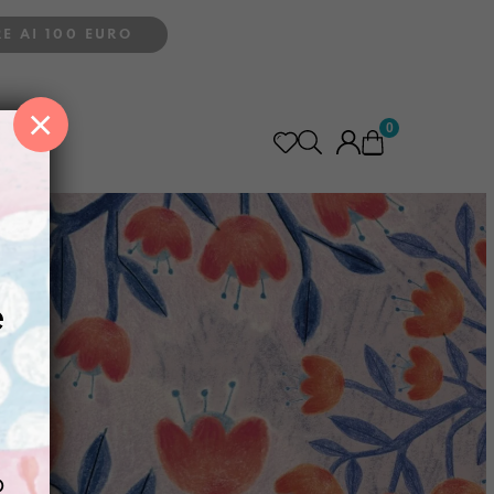
E AI 100 EURO
×
0
e
o