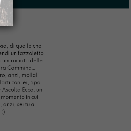
a, di quelle che
rendi un fazzoletto
o incrociato delle
paura Cammina…
ro, anzi, mollali
rti con lei, tipo
Ascolta Ecco, un
 momento in cui
anzi, sei tu a
 :)