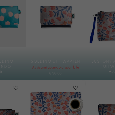
LDINO
SOLDINO UITTWAAIEN
BUSTONY 
LINDO
UITW
Avvisami quando disponibile
0
€
3
€
38,00