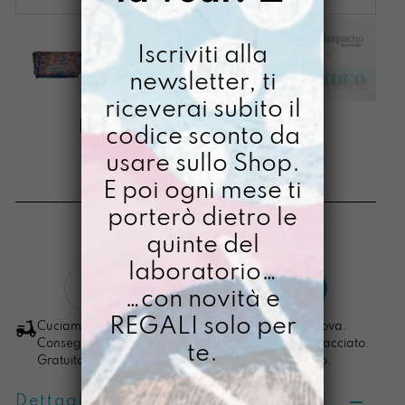
Iscriviti alla
newsletter, ti
riceverai subito il
PORTACHIAVIMARA
codice sconto da
UITTWAAIEN
usare sullo Shop.
E poi ogni mese ti
€
18,00
porterò dietro le
[ Portachiavi: 7 x 11,5 x 3,5 cm ]
quinte del
laboratorio…
PortachiaviMara
LO VOGLIO
…con novità e
Uittwaaien
quantità
REGALI solo per
Cuciamo ogni ordine nel nostro laboratorio di Padova.
Consegna in 4/5 giorni lavorativi, pacco sempre tracciato.
te.
Gratuita per ordini di importo superiore ai 100 euro.
Dettagli prodotto