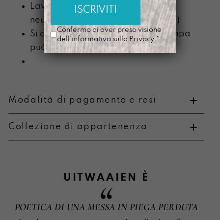
Lavabile a mano con detergente
neutro (senza componente alcolica)
Confermo di aver preso visione
Si ammorbidisce con l’uso e la stampa
dell'informativa sulla
Privacy
.*
può scolorire
Modalità di pagamento e resi
Collezione di appartenenza
Metodi di pagamento
UITWAAIEN
È
POETICA DI UNA MESSA IN PIEGA PERDUTA
Informazioni su cambi e resi