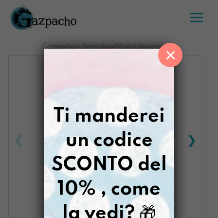
Salta
al
contenuto
Gazpacho
>
PortachiaviMara Uittwaaien
×
Ti manderei
un codice
SCONTO del
10% , come
la vedi?
🎁