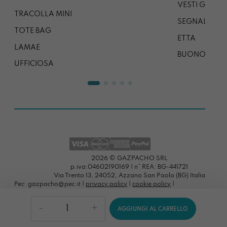
VESTI GAZP
TRACOLLA MINI
SEGNALIBRO
TOTE BAG
ETTA
LAMAE
BUONO REG
UFFICIOSA
2026 © GAZPACHO SRL
p.iva:04602190169 | n° REA: BG-441721
Via Trento 13, 24052, Azzano San Paolo (BG) Italia
Pec: gazpacho@pec.it |
privacy policy
|
cookie policy
|
preferenze cookies
PortachiaviMara
AGGIUNGI AL CARRELLO
Uittwaaien