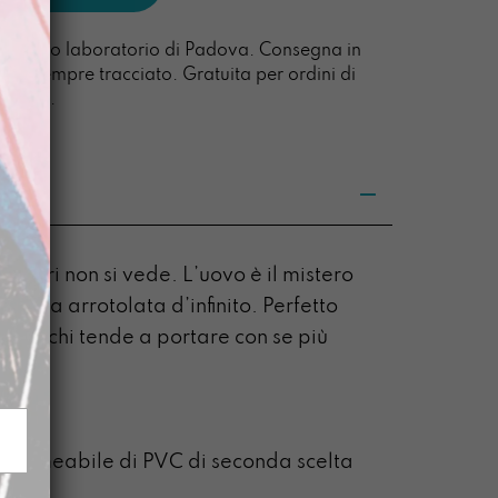
l nostro laboratorio di Padova. Consegna in
acco sempre tracciato. Gratuita per ordini di
0 euro.
a fuori non si vede. L’uovo è il mistero
essa arrotolata d’infinito. Perfetto
e per chi tende a portare con se più
etti
 12 cm
mpermeabile di PVC di seconda scelta