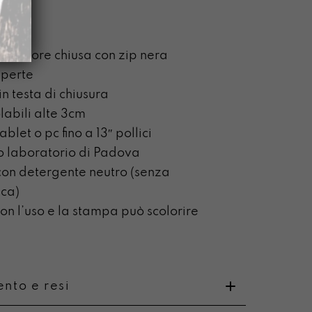
osteriore chiusa con zip nera
aperte
n testa di chiusura
labili alte 3cm
blet o pc fino a 13″ pollici
o laboratorio di Padova
on detergente neutro (senza
ca)
n l’uso e la stampa può scolorire
nto e resi