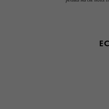
perduta ma che invece ti
EC