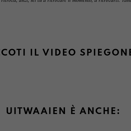
 ritrova, anzi, sei tu a ritrovare il momento, a ritrovarti. 
COTI IL VIDEO SPIEGON
UITWAAIEN È ANCHE: