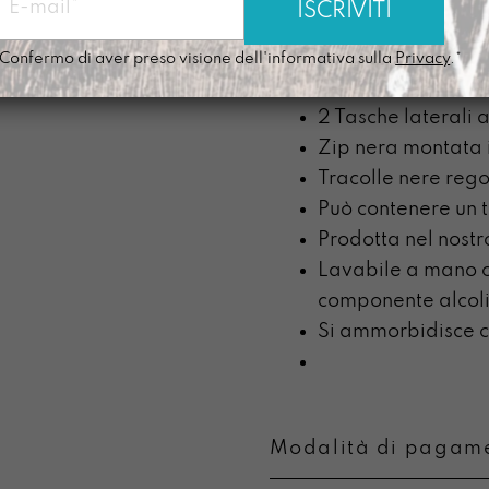
Peso: circa 450g
Manico
Confermo di aver preso visione dell'informativa sulla
Privacy
.*
Tasca frontale e p
2 Tasche laterali 
Zip nera montata i
Tracolle nere rego
Può contenere un ta
Prodotta nel nostr
Lavabile a mano c
componente alcoli
Si ammorbidisce co
Modalità di pagame