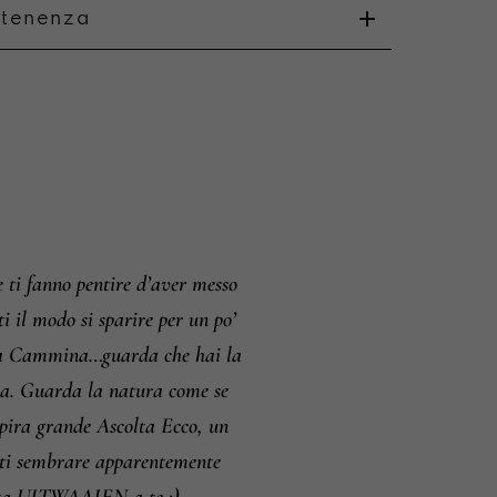
rtenenza
o
i e resi
 fanno pentire d’aver messo
ti il modo si sparire per un po’
paura Cammina…guarda che hai la
ccia. Guarda la natura come se
pira grande Ascolta Ecco, un
sti sembrare apparentemente