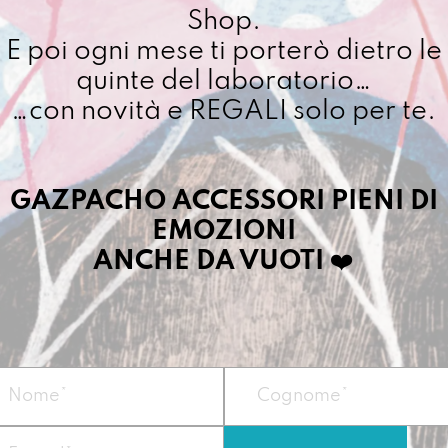
Shop.
Cuciamo ogni ordine ne
E poi ogni mese ti porterò dietro le
4/5 giorni lavorativi, p
quinte del laboratorio…
importo superiore ai 10
…con novità e REGALI solo per te.
Dettagli prodotto
GAZPACHO ACCESSORI PIENI DI
EMOZIONI
Dentro c’è tutto, m
ANCHE DA VUOTI
❤️
compatto, una prom
per piccoli umani 
possibilità che ogg
Vegan
Misura: 30 x 23 x
Materiale: telo i
da 800g/mq