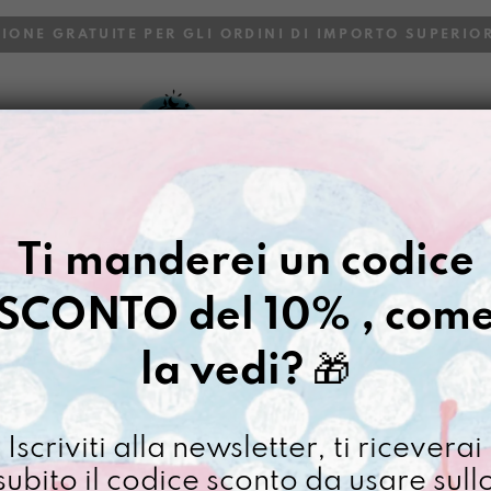
ZIONE GRATUITE PER GLI ORDINI DI IMPORTO SUPERIOR
VOI
BLOG
Gazpacho
>
Borse
>
Zaino
>
Uo
Ti manderei un codice
UOVO UITW
SCONTO del 10% , com
€
88,00
la vedi?
🎁
[ Zaino Zaino pc max 13"
Non disponibile al moment
Iscriviti alla newsletter, ti riceverai
subito il codice sconto da usare sull