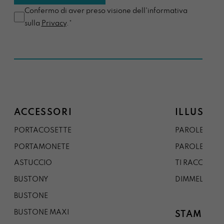
Confermo di aver preso visione dell'informativa
sulla
Privacy
.*
ACCESSORI
ILLUSTRA
PORTACOSETTE
PAROLE DAL 
PORTAMONETE
PAROLE DA G
ASTUCCIO
TI RACCONTO
BUSTONY
DIMMELO
BUSTONE
BUSTONE MAXI
STAMPE