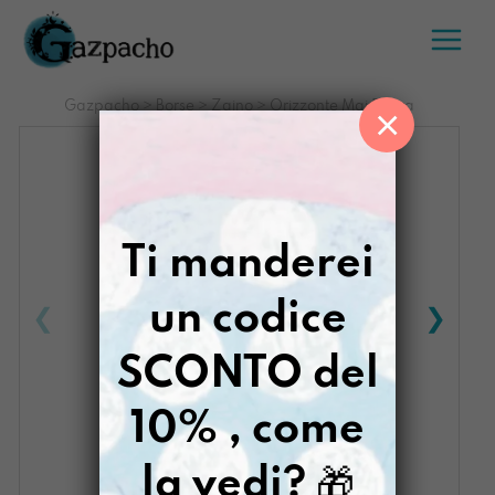
Salta
al
contenuto
Gazpacho
>
Borse
>
Zaino
>
Orizzonte Mai Paura
×
Ti manderei
un codice
SCONTO del
10% , come
la vedi?
🎁