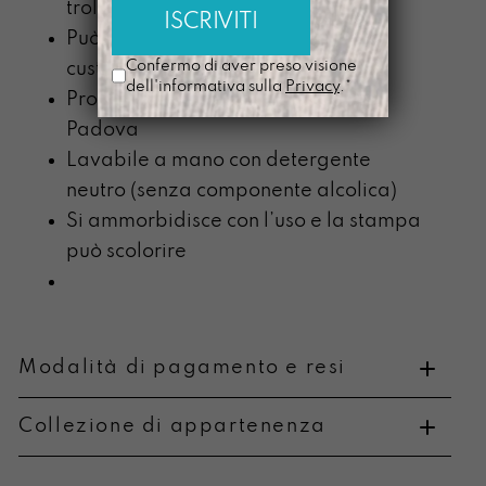
trolley
Può contenere un pc fino a 15” con
Confermo di aver preso visione
custodia
dell'informativa sulla
Privacy
.*
Prodotta nel nostro laboratorio di
Padova
Lavabile a mano con detergente
neutro (senza componente alcolica)
Si ammorbidisce con l’uso e la stampa
può scolorire
Modalità di pagamento e resi
Collezione di appartenenza
Metodi di pagamento