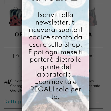
Iscriviti alla
newsletter, ti
riceverai subito il
ORIZZONTE MAI PAURA
codice sconto da
usare sullo Shop.
€
168,00
E poi ogni mese ti
[ Zaino Zaino pc max 15": 42 x 28,5 x 17 cm ]
porterò dietro le
quinte del
Orizzonte
LO VOGLIO
laboratorio…
Mai
Paura
…con novità e
Cuciamo ogni ordine nel nostro laboratorio di Padova.
quantità
Consegna in 4/5 giorni lavorativi, pacco sempre tracciato.
REGALI solo per
Gratuita per ordini di importo superiore ai 100 euro.
te.
Dettagli prodotto