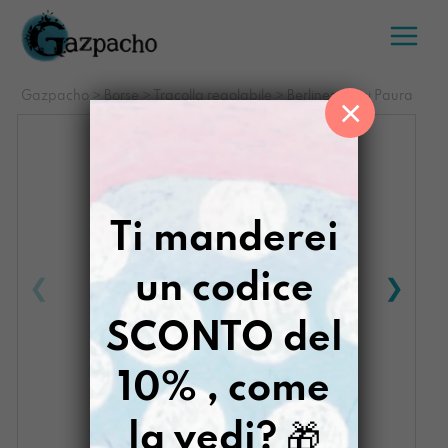
Salta
al
contenuto
Gazpacho
>
Borse
>
Tracolla regolabile
>
Berlinese Mai Paura
×
Ti manderei
un codice
SCONTO del
10% , come
la vedi?
🎁