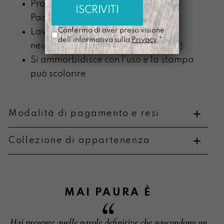
Prodotta nel nostro laboratorio di
Padova
Confermo di aver preso visione
Lavabile a mano con detergente
dell'informativa sulla
Privacy
.*
neutro (senza componente alcolica)
Si ammorbidisce con l’uso e la stampa
può scolorire
Modalità di pagamento e resi
Collezione di appartenenza
Metodi di pagamento
MAI PAURA
È
Hai presente quelle parole definitive che nascondono un