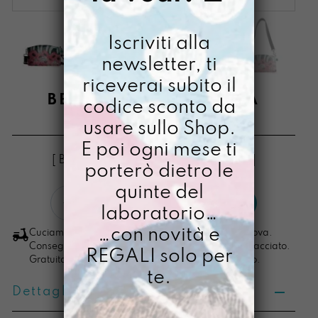
Iscriviti alla
newsletter, ti
riceverai subito il
BERLINESE MAI PAURA
codice sconto da
usare sullo Shop.
€
68,00
E poi ogni mese ti
[ Borse Borsa a tracolla: 14 x 24 x 6cm ]
porterò dietro le
quinte del
Berlinese
LO VOGLIO
laboratorio…
Mai
Paura
…con novità e
Cuciamo ogni ordine nel nostro laboratorio di Padova.
quantità
Consegna in 4/5 giorni lavorativi, pacco sempre tracciato.
REGALI solo per
Gratuita per ordini di importo superiore ai 100 euro.
te.
Dettagli prodotto