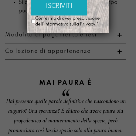
Si ammorbidisce con l’uso e la stampa
può scolorire
Confermo di aver preso visione
dell'informativa sulla
Privacy
.*
Modalità di pagamento e resi
Collezione di appartenenza
Metodi di pagamento
MAI PAURA
È
Hai presente quelle parole definitive che nascondono un
Informazioni su cambi e resi
augurio? Una speranza? È chiaro che avere paura sia
propedeutico al mantenimento della specie, però
pronunciata così lascia spazio solo alla paura buona,