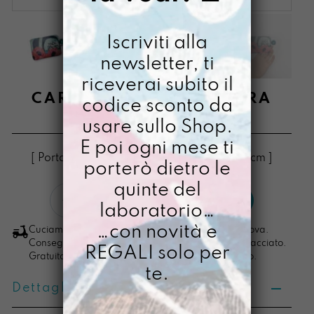
Iscriviti alla
newsletter, ti
riceverai subito il
CARDISSSIMA MAI PAURA
codice sconto da
usare sullo Shop.
€
16,00
E poi ogni mese ti
[ Porta Tessere Portacarte: 10,3 x 7,5 x 0,4cm ]
porterò dietro le
quinte del
Cardisssima
LO VOGLIO
laboratorio…
Mai
Paura
…con novità e
Cuciamo ogni ordine nel nostro laboratorio di Padova.
quantità
Consegna in 4/5 giorni lavorativi, pacco sempre tracciato.
REGALI solo per
Gratuita per ordini di importo superiore ai 100 euro.
te.
Dettagli prodotto