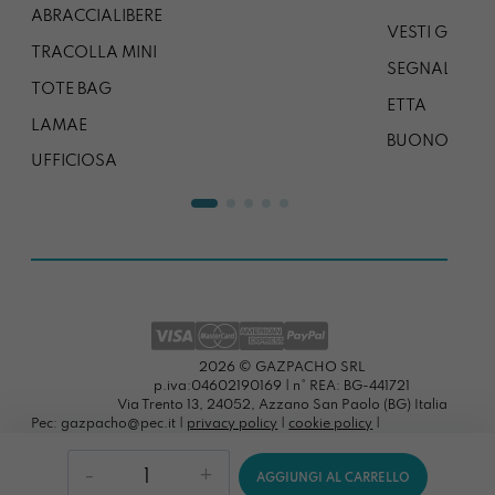
ABRACCIALIBERE
VESTI GAZP
TRACOLLA MINI
SEGNALIBRO
TOTE BAG
ETTA
LAMAE
BUONO REG
UFFICIOSA
2026 © GAZPACHO SRL
p.iva:04602190169 | n° REA: BG-441721
Via Trento 13, 24052, Azzano San Paolo (BG) Italia
Pec: gazpacho@pec.it |
privacy policy
|
cookie policy
|
preferenze cookies
Cardisssima
AGGIUNGI AL CARRELLO
Mai