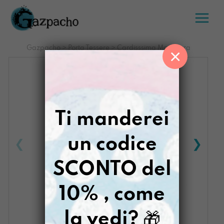
Salta
al
contenuto
Gazpacho
>
Porta Tessere
>
Cardisssima Mai Paura
×
Ti manderei
un codice
SCONTO del
10% , come
la vedi?
🎁