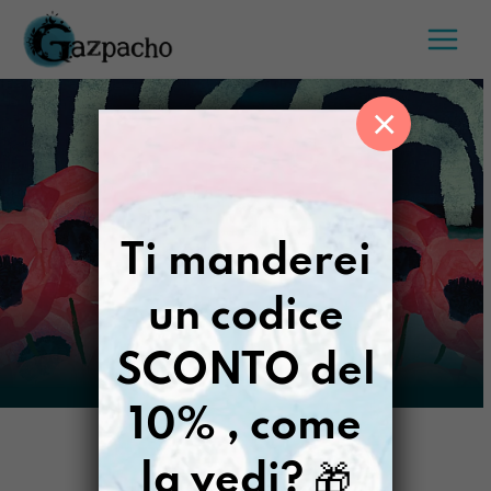
Salta
al
contenuto
×
Ti manderei
un codice
SCONTO del
10% , come
la vedi?
🎁