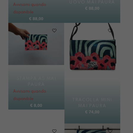
UOVO MAI PAURA
Avvisami quando
€
88,00
disponibile
€
88,00
STAMPA A5 MAI
PAURA
Avvisami quando
disponibile
TRACOLLA MINI
€
8,00
MAI PAURA
€
74,00