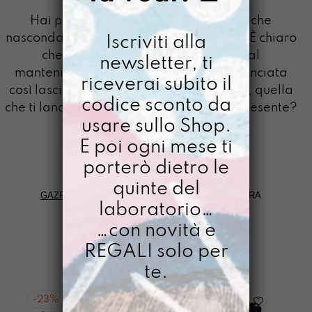
MAI PAURA
Hai presente quelle parole definitive che
nascondono un augurio? Una speranza? È chiaro
Iscriviti alla
che avere paura sia propedeutico al
newsletter, ti
mantenimento della specie, però pronunciata
riceverai subito il
così lascia spazio solo alla paura buona, quella
codice sconto da
che ti lancia..tipo “Silenzio Bruno!”, hai presente?
usare sullo Shop.
Mai paura 🙂
E poi ogni mese ti
porterò dietro le
quinte del
GAZPACHO
>
PAROLE DA GIARDINO
>
MAI PAURA
laboratorio…
…con novità e
FILTRI
REGALI solo per
te.
-
23%