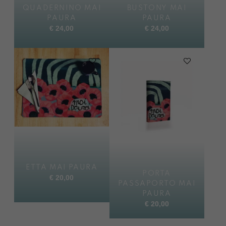
QUADERNINO MAI
BUSTONY MAI
PAURA
PAURA
€
24,00
€
24,00
ETTA MAI PAURA
PORTA
€
20,00
PASSAPORTO MAI
PAURA
€
20,00