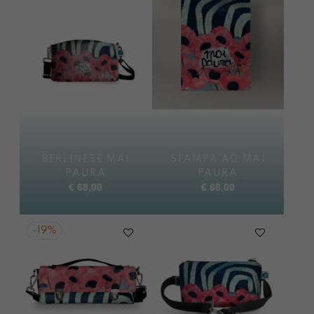
BERLINESE MAI
STAMPA A0 MAI
PAURA
PAURA
€
68,00
€
68,00
-
19%