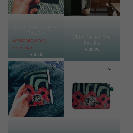
CARFIORINA MAI
PAURA
STAMPA A3 MAI
Avvisami quando
PAURA
disponibile
€
28,00
€
3,00