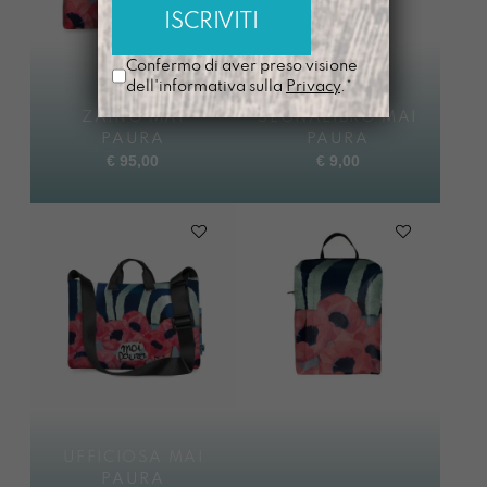
Confermo di aver preso visione
dell'informativa sulla
Privacy
.*
ZAINO MAI
SEGNALIBRO MAI
PAURA
PAURA
€
95,00
€
9,00
UFFICIOSA MAI
PAURA