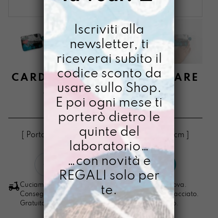
Iscriviti alla
newsletter, ti
riceverai subito il
codice sconto da
CARDISSSIMA COLLABORARE
usare sullo Shop.
CON L’INEVITABILE
E poi ogni mese ti
€
14,00
porterò dietro le
quinte del
[ Porta Tessere Portacarte: 10,3 x 7,5 x 0,4cm ]
laboratorio…
Cardisssima
…con novità e
LO VOGLIO
Collaborare
REGALI solo per
con
Cuciamo ogni ordine nel nostro laboratorio di Padova.
te.
l'inevitabile
Consegna in 4/5 giorni lavorativi, pacco sempre tracciato.
Gratuita per ordini di importo superiore ai 100 euro.
quantità