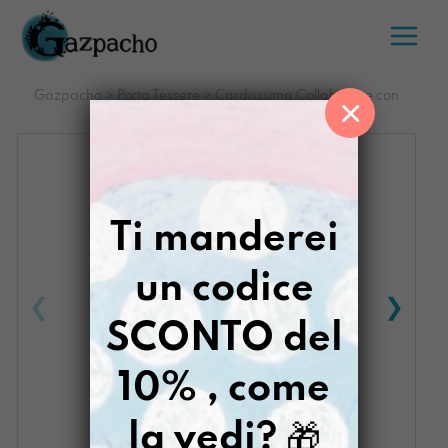
Salta
al
contenuto
Gazpacho
>
Porta Tessere
>
Cardisssima Collaborare con
×
l’inevitabile
Ti manderei
un codice
SCONTO del
10% , come
la vedi?
🎁