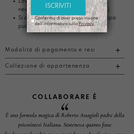
Lavabile a mano con detergente
neutro (senza componente alcolica)
Si ammorbidisce con l’uso e la stampa
Confermo di aver preso visione
dell'informativa sulla
Privacy
.*
può scolorire
Modalità di pagamento e resi
Collezione di appartenenza
Metodi di pagamento
COLLABORARE
È
È una formula magica di Roberto Assagioli padre della
Informazioni su cambi e resi
psicosintesi Italiana. Sosteneva quanto fosse