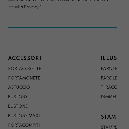
Confermo di aver preso visione dell'informativa
sulla
Privacy
.*
ACCESSORI
ILLUSTRA
PORTACOSETTE
PAROLE DAL 
PORTAMONETE
PAROLE DA G
ASTUCCIO
TI RACCONTO
BUSTONY
DIMMELO
BUSTONE
BUSTONE MAXI
STAMPE
PORTACOMPITI
STAMPE A5