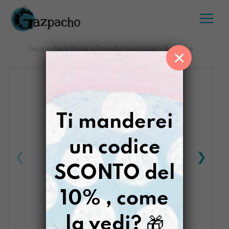
Salta
al
contenuto
Gazpacho
>
Borse
>
Tracolla regolabile
>
Berlinese
×
Collaborare Con l’Inevitabile
Ti manderei
un codice
SCONTO del
10% , come
la vedi?
🎁