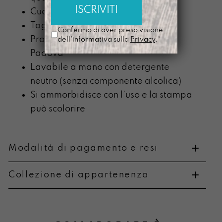
Cucita con un filo grigio matita
Tagliata a mano
Confermo di aver preso visione
Prodotta nel nostro laboratorio di
dell'informativa sulla
Privacy
.*
Padova
Lavabile a mano con detergente
neutro (senza componente alcolica)
Si ammorbidisce con l’uso e la stampa
può scolorire
Modalità di pagamento e resi
Collezione di appartenenza
Metodi di pagamento