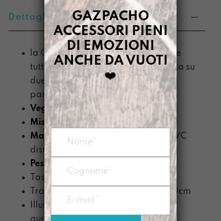
GAZPACHO
Dettagli prodotto
ACCESSORI PIENI
DI EMOZIONI
la Gazpacha capace di trasportare
ANCHE DA VUOTI
tutto ciò che serve per cambiare vita su
❤️
due piedi…e portandosi dietro la
pancia.
Vegan
Misura:
14 x 24 x 6cm
Materiale
: telo impermeabile di PVC
dismesso
Peso
: circa 180 g.
Tasca interna
Tracolla nera alta 2,5cm lunga 140cm
Illustrazione stampata in
quadricromia con plotter digitale