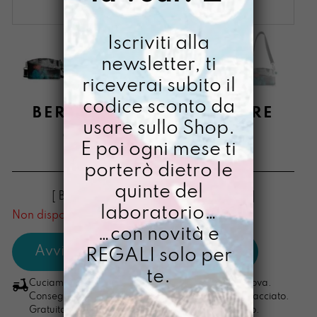
Iscriviti alla
newsletter, ti
riceverai subito il
codice sconto da
BERLINESE COLLABORARE
usare sullo Shop.
CON L’INEVITABILE
E poi ogni mese ti
€
68,00
porterò dietro le
quinte del
[ Borse Borsa a tracolla: 14 x 24 x 6cm ]
laboratorio…
Non disponibile al momento
…con novità e
REGALI solo per
te.
Cuciamo ogni ordine nel nostro laboratorio di Padova.
Consegna in 4/5 giorni lavorativi, pacco sempre tracciato.
Gratuita per ordini di importo superiore ai 100 euro.