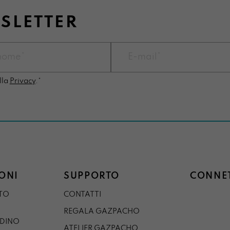
WSLETTER
lla
Privacy
.*
ONI
SUPPORTO
CONNET
STO
CONTATTI
REGALA GAZPACHO
RDINO
ATELIER GAZPACHO