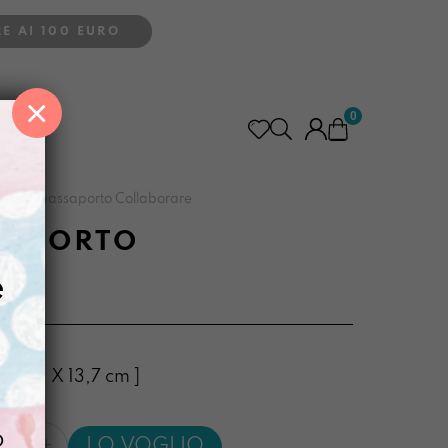
E AI 100 EURO
×
0
>
Porta passaporto Collaborare
SAPORTO
RE
e
a: 10 X 13,7 cm ]
o
LO VOGLIO