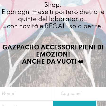
passapo
Shop.
Collabo
E poi ogni mese ti porterò dietro le
Cuciamo ogni ordine ne
quantit
quinte del laboratorio…
4/5 giorni lavorativi, p
importo superiore ai 10
…con novità e REGALI solo per te.
Dettagli prodotto
GAZPACHO ACCESSORI PIENI DI
EMOZIONI
ANCHE DA VUOTI
❤️
Nato come cappott
diventa subito il 
di viaggi che di o
Vegan
Misura:
10 X 13,7 
Materiale:
Telo i
Prodotta nel nostr