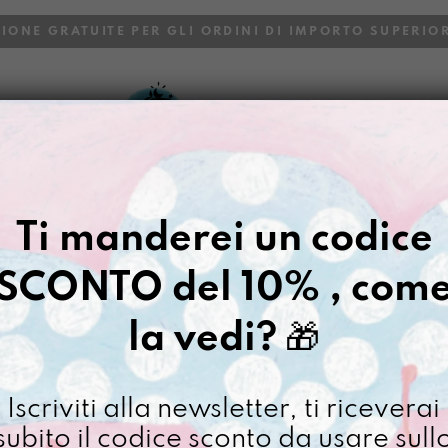
ZIONE GRATUITE PER GLI ORDINI DI IMPORTO SUPERIOR
VOI
BLOG
Gazpacho
>
Portapassaporto
Ti manderei un codice
PORTA PAS
COLLABORA
SCONTO del 10% , com
€
20,00
la vedi?
🎁
[ Portapassaporto Misur
Iscriviti alla newsletter, ti riceverai
Porta
subito il codice sconto da usare sull