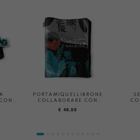
A
PORTAMIQUELLIBRONE
S
 CON
COLLABORARE CON
CO
LE
L’INEVITABILE
€
48,00