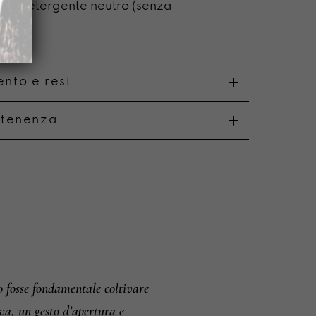
on detergente neutro (senza
ca)
nto e resi
rtenenza
o
i e resi
o fosse fondamentale coltivare
tiva, un gesto d’apertura e