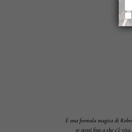
È una formula magica di Roberto
se stessi fino a che c’è vit