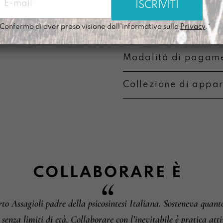
Lavabile a mano c
componente alcoli
Confermo di aver preso visione dell'informativa sulla
Privacy
.*
Modalità di pagame
Collezione di appa
Metodi di pagament
Informazioni su camb
COLLABORARE
È
 Assagioli padre della psicosintesi Italiana. Sosteneva quant
a, senza limiti di età. Collaborare con l’inevitabile è pratica at