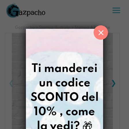
Salta
al
contenuto
Gazpacho
>
Stampa Illustrata
>
Stampa A3 Amiche
×
Ti manderei
un codice
SCONTO del
10% , come
la vedi?
🎁