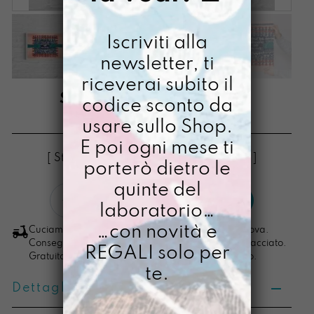
Iscriviti alla
newsletter, ti
riceverai subito il
STAMPA A3 AMICHE
codice sconto da
usare sullo Shop.
€
28,00
E poi ogni mese ti
[ Stampa Illustrata ] [ Stampa Illustrata ]
porterò dietro le
quinte del
Stampa
LO VOGLIO
laboratorio…
A3
Amiche
…con novità e
Cuciamo ogni ordine nel nostro laboratorio di Padova.
quantità
Consegna in 4/5 giorni lavorativi, pacco sempre tracciato.
REGALI solo per
Gratuita per ordini di importo superiore ai 100 euro.
te.
Dettagli prodotto