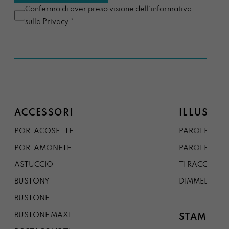
Confermo di aver preso visione dell'informativa
sulla
Privacy
.*
ACCESSORI
ILLUSTRA
PORTACOSETTE
PAROLE DAL 
PORTAMONETE
PAROLE DA G
ASTUCCIO
TI RACCONTO
BUSTONY
DIMMELO
BUSTONE
BUSTONE MAXI
STAMPE