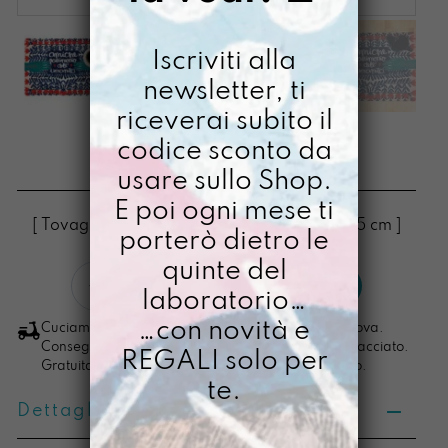
Iscriviti alla
newsletter, ti
riceverai subito il
ETTA AMICHE
codice sconto da
usare sullo Shop.
€
20,00
E poi ogni mese ti
[ Tovaglietta Tovaglietta Americana: 34 X 45 cm ]
porterò dietro le
quinte del
Etta
LO VOGLIO
laboratorio…
Amiche
quantità
…con novità e
Cuciamo ogni ordine nel nostro laboratorio di Padova.
Consegna in 4/5 giorni lavorativi, pacco sempre tracciato.
REGALI solo per
Gratuita per ordini di importo superiore ai 100 euro.
te.
Dettagli prodotto