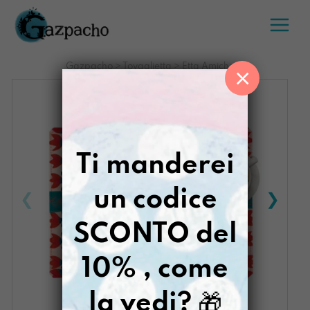
Salta
al
contenuto
Gazpacho
>
Tovaglietta
>
Etta Amiche
×
Ti manderei
un codice
SCONTO del
10% , come
la vedi?
🎁