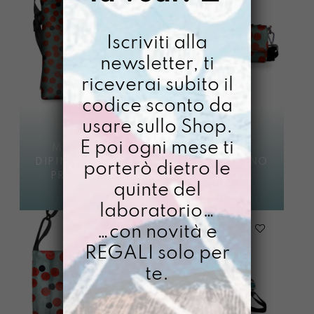
Iscriviti alla
newsletter, ti
riceverai subito il
codice sconto da
usare sullo Shop.
E poi ogni mese ti
MANICONA
BASSOTTA
DIPINTA A MANO
DIPINTA A MANO
porterò dietro le
PRIMAVEGA
PRIMAVEGA
quinte del
€
95,00
€
84,00
laboratorio…
…con novità e
REGALI solo per
te.