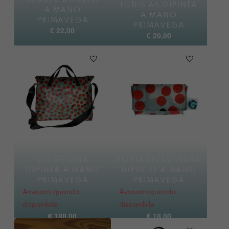
REASTÙ DIPINTO
LUNIS A6 DIPINTA
A MANO
A MANO
PRIMAVEGA
PRIMAVEGA
€
22,00
€
20,00
VIAGGIONA
PORTACHIAVIMARA
DIPINTA A MANO
DIPINTO A MANO
PRIMAVEGA
PRIMAVEGA
Avvisami quando
Avvisami quando
disponibile
disponibile
€
188,00
€
18,00