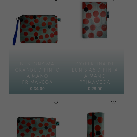
BUSTONY MA
COPERTINA DI
GRANDE DIPINTO
LUNIS A5 DIPINTA
A MANO
A MANO
PRIMAVEGA
PRIMAVEGA
€
34,00
€
28,00