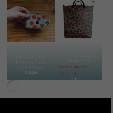
SECCHIONA
DIPINTA A MANO
CARDISSSIMA
PRIMAVEGA
DIPINTA A MANO
Avvisami quando
PRIMAVEGA
€
16,00
disponibile
€
128,00