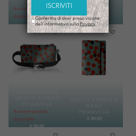
PRIMAVEGA
MANO
Avvisami quando
PRIMAVEGA
€
58,00
disponibile
Confermo di aver preso visione
€
68,00
dell'informativa sulla
Privacy
.*
ABRACCIALIBERE
DIPINTO A MANO
BUCCIA DIPINTA A
PRIMAVEGA
MANO
Avvisami quando
PRIMAVEGA
€
48,00
disponibile
€
58,00