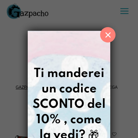
Salta
al
contenuto
×
PRIMAVEGA
Ti manderei
un codice
GAZPACHO
>
LLUMI DIPINTO A MANO
>
PRIMAVEGA
SCONTO del
FILTRI
10% , come
la vedi?
🎁